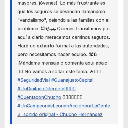
mayores, jóvenes). Lo más frustrante es
que los seguros se deslindan llamándolo
"vandalismo", dejando a las familias con el
problema. 💥🪨🛻 Quienes transitamos por
aquí a diario merecemos caminos seguros.
Haré un exhorto formal a las autoridades,
pero necesitamos hacer equipo. 🛣️🔒
¡Mándame mensaje o comenta aquí abajo!
👇🏼 No vamos a soltar este tema. 🚨🙋🏾‍♂️
#SeguridadVial
#GuanajuatoCapital
#UnDipitadoDiferente🙋🏽‍♂️⚖️
#CuentaconChucho
🙋🏾‍♂️✌🏾☝🏾
#UnCampeondeLeonenAccionporLaGente
♬ sonido original - Chucho Hernández