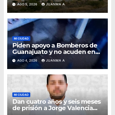
Teresa
AGO 5, 2026
JUANMA A
MI CIUDAD
Piden apoyo a Bomberos de
Guanajuato y no acuden en
auxilio de capitalinos ante
AGO 4, 2026
JUANMA A
fuerte lluvia
MI CIUDAD
Dan cuatro años y seis meses
de prisión a Jorge Valencia
Gallo por el delito de cohecho