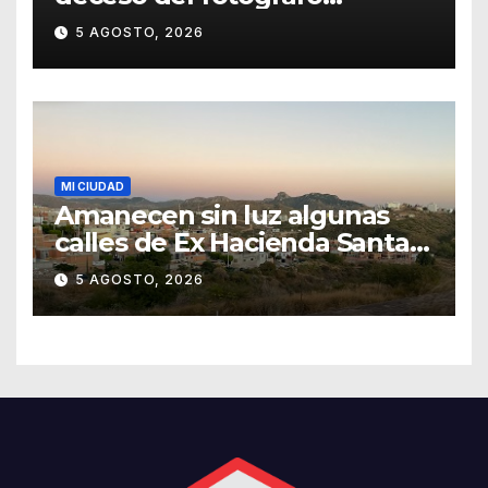
Emmanuel Montero
5 AGOSTO, 2026
MI CIUDAD
Amanecen sin luz algunas
calles de Ex Hacienda Santa
Teresa
5 AGOSTO, 2026