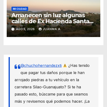
MI CIUDAD
Amanecen sin luz algunas
calles de Ex Hacienda Santa
Teresa
AGO 5, 2026
JUANMA A
@chuchohernandezxti
¿Has tenido
que pagar tus daños porque le han
arrojado piedras a tu vehículo en la
carretera Silao-Guanajuato? Si te ha
pasado esto, búscame para que seamos
más y revisemos qué podemos hacer. ¡La