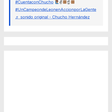
#CuentaconChucho
✌
☝
#UnCampeondeLeonenAccionporLaGente
♬ sonido original - Chucho Hernández