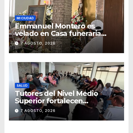
MI CIUDAD
Emmanuel Montero es
velado en Casa funeraria
Forasté
7 AGOSTO, 2026
SALUD
Tutores del Nivel Medio
Superior fortalecen
estrategias para la
7 AGOSTO, 2026
prevención de la violencia en
el noviazgo