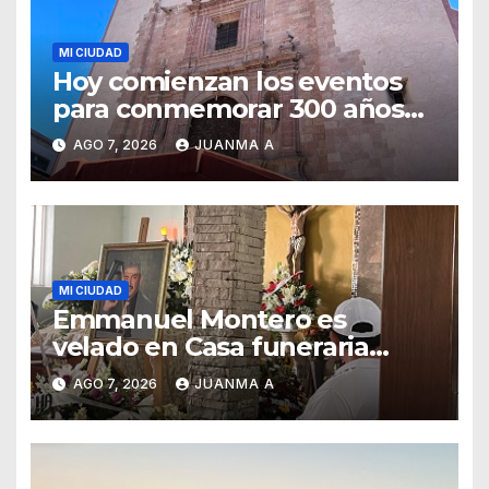
MI CIUDAD
Hoy comienzan los eventos
para conmemorar 300 años
del templo de San Roque
AGO 7, 2026
JUANMA A
MI CIUDAD
Emmanuel Montero es
velado en Casa funeraria
Forasté
AGO 7, 2026
JUANMA A