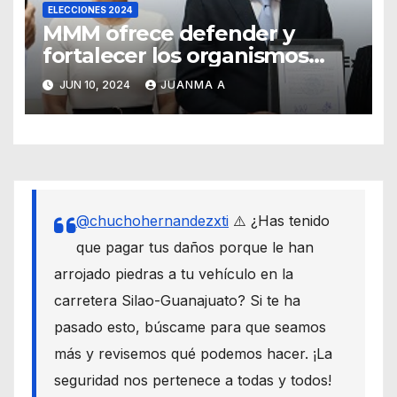
ELECCIONES 2024
MMM ofrece defender y
fortalecer los organismos
autónomos desde el Senado
JUN 10, 2024
JUANMA A
@chuchohernandezxti
⚠️ ¿Has tenido
que pagar tus daños porque le han
arrojado piedras a tu vehículo en la
carretera Silao-Guanajuato? Si te ha
pasado esto, búscame para que seamos
más y revisemos qué podemos hacer. ¡La
seguridad nos pertenece a todas y todos!