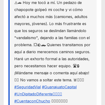
⚠️🚗 Hoy me tocó a mí. Un pedazo de
chapopote golpeó mi coche y vi cómo
afectó a muchos más (camiones, adultos
mayores, jóvenes). Lo más frustrante es
que los seguros se deslindan llamándolo
"vandalismo", dejando a las familias con el
problema. 💥🪨🛻 Quienes transitamos por
aquí a diario merecemos caminos seguros.
Haré un exhorto formal a las autoridades,
pero necesitamos hacer equipo. 🛣️🔒
¡Mándame mensaje o comenta aquí abajo!
👇🏼 No vamos a soltar este tema. 🚨🙋🏾‍♂️
#SeguridadVial
#GuanajuatoCapital
#UnDipitadoDiferente🙋🏽‍♂️⚖️
#CuentaconChucho
🙋🏾‍♂️✌🏾☝🏾