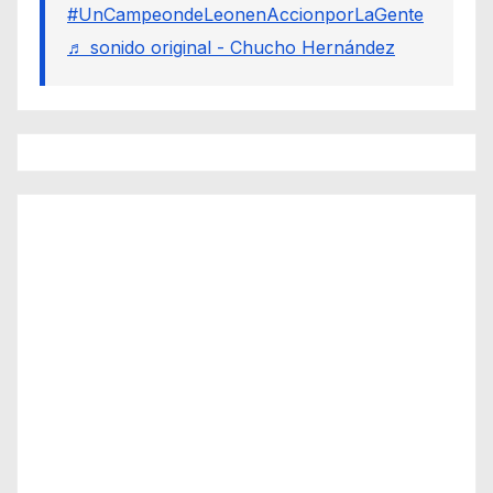
#UnCampeondeLeonenAccionporLaGente
♬ sonido original - Chucho Hernández