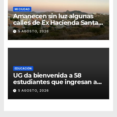
MI CIUDAD
Amanecen sin luz algunas
calles de Ex Hacienda Santa
Teresa
5 AGOSTO, 2026
EDUCACIÓN
UG da bienvenida a 58
estudiantes que ingresan a
través de los programas de
5 AGOSTO, 2026
equidad