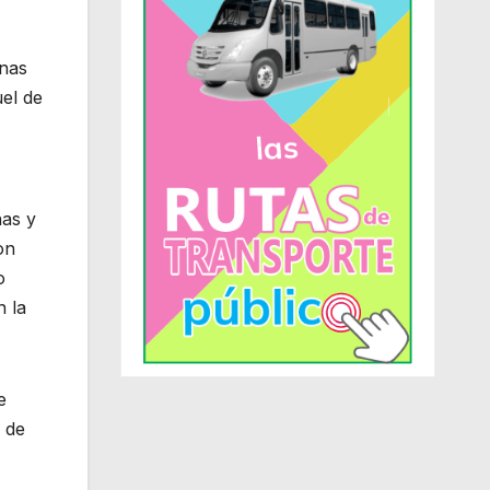
onas
uel de
nas y
on
o
n la
e
 de