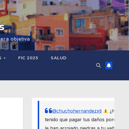
s
era objetiva
S
FIC 2025
SALUD
@chuchohernandezxti
¿Has
tenido que pagar tus daños porque
le han arrojado piedras a tu vehículo