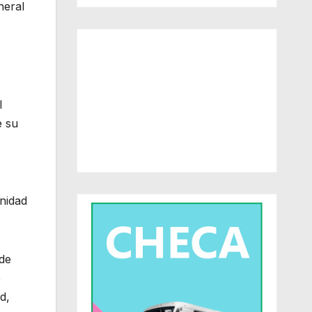
neral
l
e su
Unidad
 de
e
d,