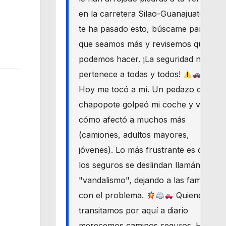
en la carretera Silao-Guanajuato? Si
te ha pasado esto, búscame para
que seamos más y revisemos qué
podemos hacer. ¡La seguridad nos
pertenece a todas y todos!
Hoy me tocó a mí. Un pedazo de
chapopote golpeó mi coche y vi
cómo afectó a muchos más
(camiones, adultos mayores,
jóvenes). Lo más frustrante es que
los seguros se deslindan llamándolo
"vandalismo", dejando a las familias
con el problema.
Quienes
transitamos por aquí a diario
merecemos caminos seguros. Haré