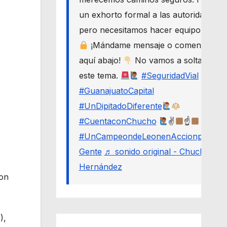
un exhorto formal a las autoridades,
pero necesitamos hacer equipo.
¡Mándame mensaje o comenta
aquí abajo!
No vamos a soltar
este tema.
#SeguridadVial
#GuanajuatoCapital
#UnDipitadoDiferente
#CuentaconChucho
✌
☝
#UnCampeondeLeonenAccionporLa
Gente
♬ sonido original - Chucho
Hernández
ron
),