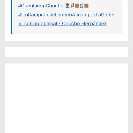
#CuentaconChucho
✌
☝
#UnCampeondeLeonenAccionporLaGente
♬ sonido original - Chucho Hernández