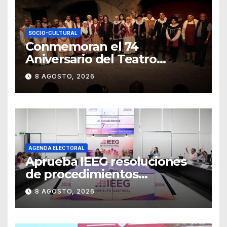
SOCIO-CULTURAL
Conmemoran el 74
Aniversario del Teatro
Universitario con una
8 AGOSTO, 2026
representación del
“Retablillo jovial”
AGENDA ELECTORAL
Aprueba IEEG resoluciones
de procedimientos
sancionadores
8 AGOSTO, 2026