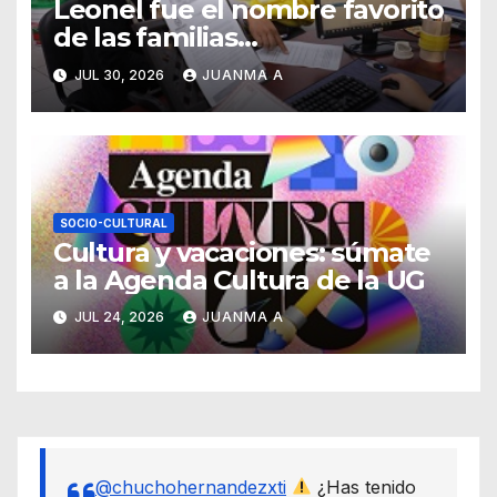
Leonel fue el nombre favorito
de las familias
guanajuatenses
JUL 30, 2026
JUANMA A
SOCIO-CULTURAL
Cultura y vacaciones: súmate
a la Agenda Cultura de la UG
JUL 24, 2026
JUANMA A
@chuchohernandezxti
¿Has tenido