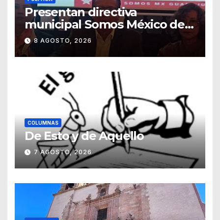
Presentan directiva
municipal Somos México de
Guanajuato
8 AGOSTO, 2026
COLUMNAS
De Esto y de Aquello
7 AGOSTO, 2026