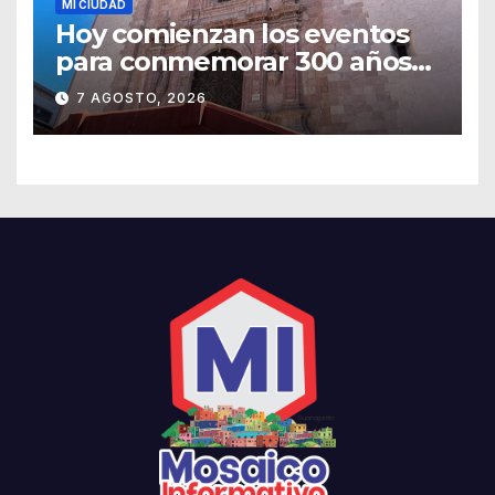
MI CIUDAD
Hoy comienzan los eventos
para conmemorar 300 años
del templo de San Roque
7 AGOSTO, 2026