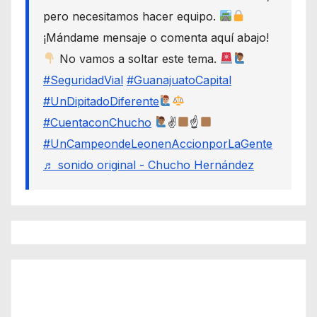
pero necesitamos hacer equipo.
¡Mándame mensaje o comenta aquí abajo!
No vamos a soltar este tema.
#SeguridadVial
#GuanajuatoCapital
#UnDipitadoDiferente
#CuentaconChucho
✌
☝
#UnCampeondeLeonenAccionporLaGente
♬ sonido original - Chucho Hernández