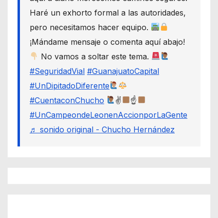
Haré un exhorto formal a las autoridades,
pero necesitamos hacer equipo.
¡Mándame mensaje o comenta aquí abajo!
No vamos a soltar este tema.
#SeguridadVial
#GuanajuatoCapital
#UnDipitadoDiferente
#CuentaconChucho
✌
☝
#UnCampeondeLeonenAccionporLaGente
♬ sonido original - Chucho Hernández