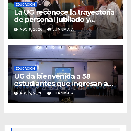
EDUCACIÓN
La UG reconoce la trayectoria
de personal jubilado y
agradece su legado
AGO 6, 2026
JUANMA A
EDUCACIÓN
UG da bienvenida a 58
estudiantes que ingresan a
través de los programas de
AGO 5, 2026
JUANMA A
equidad