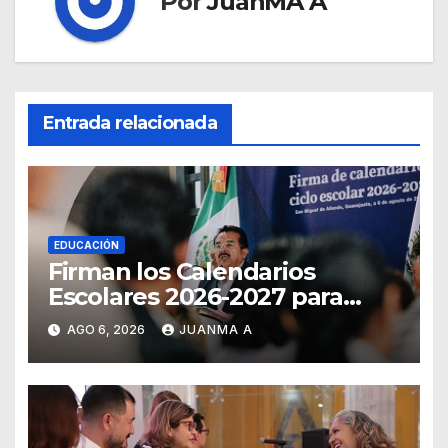
Por
JuanMA A
Entrada relacionada
EDUCACIÓN
Firman los Calendarios
Escolares 2026-2027 para
Guanajuato
AGO 6, 2026
JUANMA A