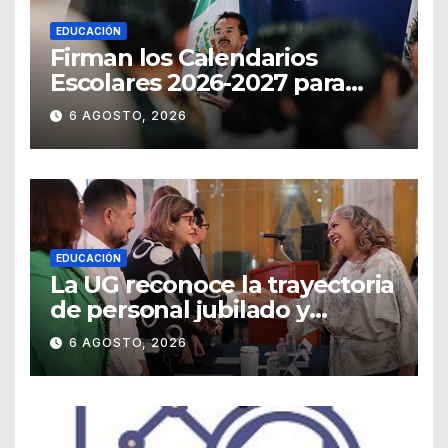
EDUCACIÓN
Firman los Calendarios
Escolares 2026-2027 para
Guanajuato
6 AGOSTO, 2026
EDUCACIÓN
La UG reconoce la trayectoria
de personal jubilado y
agradece su legado
6 AGOSTO, 2026