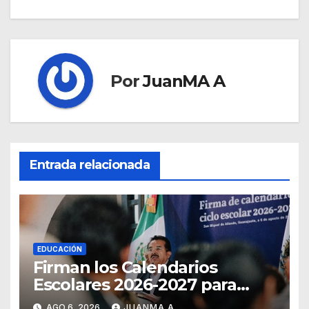
Por
JuanMA A
Entrada relacionada
EDUCACIÓN
Firman los Calendarios
Escolares 2026-2027 para
Guanajuato
AGO 6, 2026
JUANMA A