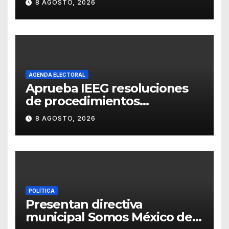
8 AGOSTO, 2026
representación del
“Retablillo jovial”
AGENDA ELECTORAL
Aprueba IEEG resoluciones
de procedimientos
sancionadores
8 AGOSTO, 2026
POLÍTICA
Presentan directiva
municipal Somos México de