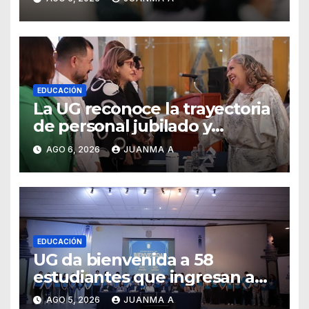
EDUCACIÓN
La UG reconoce la trayectoria
de personal jubilado y
agradece su legado
AGO 6, 2026
JUANMA A
EDUCACIÓN
UG da bienvenida a 58
estudiantes que ingresan a
través de los programas de
AGO 5, 2026
JUANMA A