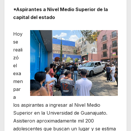
*Aspirantes a Nivel Medio Superior de la
capital del estado
Hoy
se
reali
zó
el
exa
men
par
a
los aspirantes a ingresar al Nivel Medio
Superior en la Universidad de Guanajuato.
Asistieron aproximadamente mil 200
adolescentes que buscan un lugar y se estima