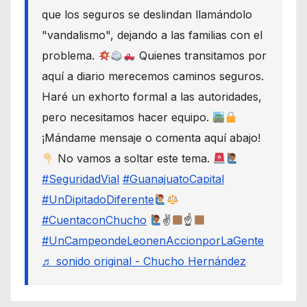
que los seguros se deslindan llamándolo
"vandalismo", dejando a las familias con el
problema.
Quienes transitamos por
aquí a diario merecemos caminos seguros.
Haré un exhorto formal a las autoridades,
pero necesitamos hacer equipo.
¡Mándame mensaje o comenta aquí abajo!
No vamos a soltar este tema.
#SeguridadVial
#GuanajuatoCapital
#UnDipitadoDiferente
#CuentaconChucho
✌
☝
#UnCampeondeLeonenAccionporLaGente
♬ sonido original - Chucho Hernández