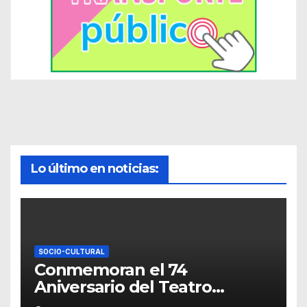
Lo último en noticias:
SOCIO-CULTURAL
Conmemoran el 74
Aniversario del Teatro
Universitario con una