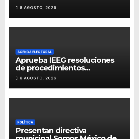
Universitario con una
8 AGOSTO, 2026
representación del
“Retablillo jovial”
AGENDA ELECTORAL
Aprueba IEEG resoluciones
de procedimientos
sancionadores
8 AGOSTO, 2026
POLÍTICA
Presentan directiva
municipal Somos México de