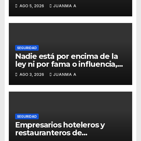
Emmanuel Montero
AGO 5, 2026
JUANMA A
SEGURIDAD
Nadie está por encima de la
ley ni por fama o influencia,
afirmó titular de SSCG
AGO 3, 2026
JUANMA A
SEGURIDAD
Empresarios hoteleros y
restauranteros de
Guanajuato buscan frenar