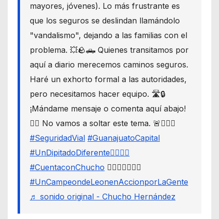
mayores, jóvenes). Lo más frustrante es
que los seguros se deslindan llamándolo
"vandalismo", dejando a las familias con el
problema. 💥🪨🛻 Quienes transitamos por
aquí a diario merecemos caminos seguros.
Haré un exhorto formal a las autoridades,
pero necesitamos hacer equipo. 🛣️🔒
¡Mándame mensaje o comenta aquí abajo!
👇🏼 No vamos a soltar este tema. 🚨🙋🏾‍♂️
#SeguridadVial
#GuanajuatoCapital
#UnDipitadoDiferente🙋🏽‍♂️⚖️
#CuentaconChucho
🙋🏾‍♂️✌🏾☝🏾
#UnCampeondeLeonenAccionporLaGente
♬ sonido original - Chucho Hernández