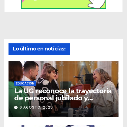
Lo último en noticias:
EDUCACIÓN
La UG reconoce la trayectoria
de personal jubilado y
agradece su legado
6 AGOSTO, 2026