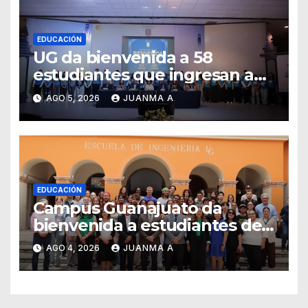
EDUCACIÓN
UG da bienvenida a 58
estudiantes que ingresan a
través de los programas de
AGO 5, 2026
JUANMA A
equidad
EDUCACIÓN
Campus Guanajuato da
bienvenida a estudiantes del
Programa Institucional de
AGO 4, 2026
JUANMA A
Movilidad e Intercambio