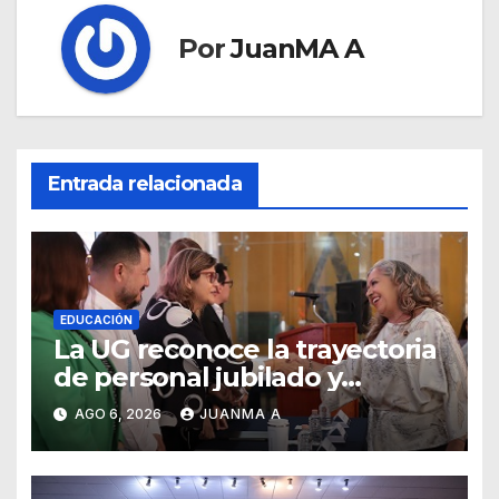
Por
JuanMA A
Entrada relacionada
EDUCACIÓN
La UG reconoce la trayectoria
de personal jubilado y
agradece su legado
AGO 6, 2026
JUANMA A