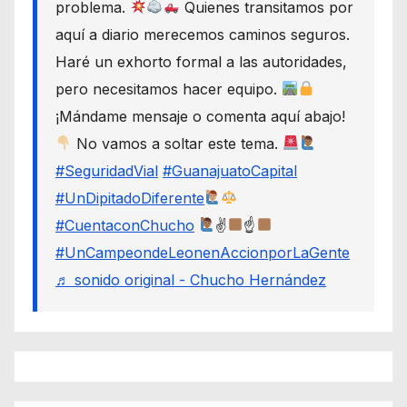
problema.
Quienes transitamos por
aquí a diario merecemos caminos seguros.
Haré un exhorto formal a las autoridades,
pero necesitamos hacer equipo.
¡Mándame mensaje o comenta aquí abajo!
No vamos a soltar este tema.
#SeguridadVial
#GuanajuatoCapital
#UnDipitadoDiferente
#CuentaconChucho
✌
☝
#UnCampeondeLeonenAccionporLaGente
♬ sonido original - Chucho Hernández