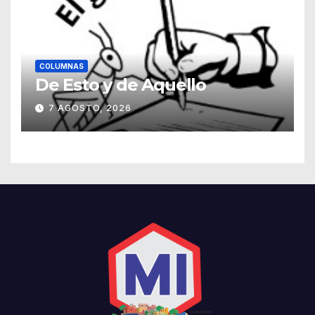
COLUMNAS
De Esto y de Aquello
7 AGOSTO, 2026