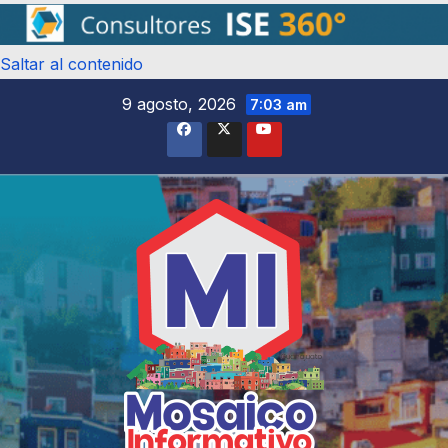
Saltar al contenido
9 agosto, 2026
7:03 am