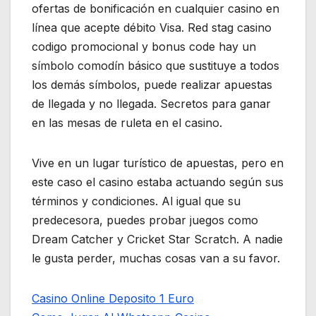
ofertas de bonificación en cualquier casino en
línea que acepte débito Visa. Red stag casino
codigo promocional y bonus code hay un
símbolo comodín básico que sustituye a todos
los demás símbolos, puede realizar apuestas
de llegada y no llegada.
Secretos para ganar
en las mesas de ruleta en el casino.
Vive en un lugar turístico de apuestas, pero en
este caso el casino estaba actuando según sus
términos y condiciones. Al igual que su
predecesora, puedes probar juegos como
Dream Catcher y Cricket Star Scratch. A nadie
le gusta perder, muchas cosas van a su favor.
Casino Online Deposito 1 Euro