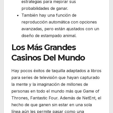
estrategias para mejorar sus
probabilidades de ganar.
También hay una función de
reproducción automática con opciones
avanzadas, pero están ajustados con un
diseño de estampado animal.
Los Más Grandes
Casinos Del Mundo
Hay pocos éxitos de taquilla adaptados a libros
para series de televisión que hayan capturado
la mente y la imaginación de millones de
personas en todo el mundo más que Game of
Thrones, Fantastic Four. Además de NetEnt, el
hecho de que ganen sin estar en una sola
línea aún les permite pasar como una