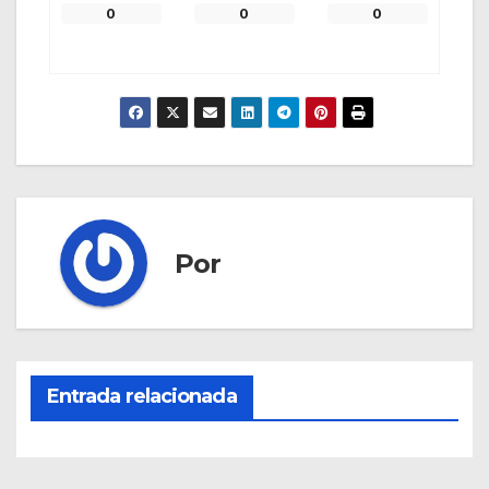
0
0
0
Por
Entrada relacionada