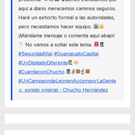
aquí a diario merecemos caminos seguros.
Haré un exhorto formal a las autoridades,
pero necesitamos hacer equipo.
¡Mándame mensaje o comenta aquí abajo!
No vamos a soltar este tema.
#SeguridadVial
#GuanajuatoCapital
#UnDipitadoDiferente
#CuentaconChucho
✌
☝
#UnCampeondeLeonenAccionporLaGente
♬ sonido original - Chucho Hernández