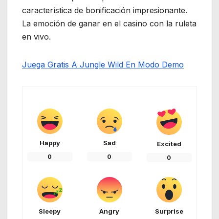
característica de bonificación impresionante.
La emoción de ganar en el casino con la ruleta
en vivo.
Juega Gratis A Jungle Wild En Modo Demo
Happy
Sad
Excited
0
0
0
Sleepy
Angry
Surprise