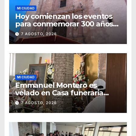
MI CIUDAD
Hoy comienzan los eventos
para conmemorar 300 años
del templo de San Roque
7 AGOSTO, 2026
MI CIUDAD
Emmanuel Montero es
velado en Casa funeraria
Forasté
7 AGOSTO, 2026