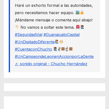
Haré un exhorto formal a las autoridades,
pero necesitamos hacer equipo.
¡Mándame mensaje o comenta aquí abajo!
No vamos a soltar este tema.
#SeguridadVial
#GuanajuatoCapital
#UnDipitadoDiferente
#CuentaconChucho
✌
☝
#UnCampeondeLeonenAccionporLaGente
♬ sonido original - Chucho Hernández