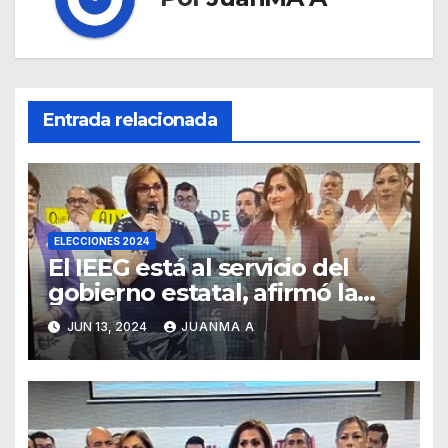
Entrada relacionada
ELECCIONES 2024
El IEEG está al servicio del
gobierno estatal, afirmó la
Senadora Malú Micher
JUN 13, 2024
JUANMA A