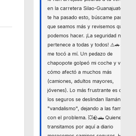
en la carretera Silao-Guanajuato? Si
te ha pasado esto, búscame para
que seamos más y revisemos qué
podemos hacer. ¡La seguridad nos
pertenece a todas y todos! ⚠️🚗 Hoy
me tocó a mí. Un pedazo de
chapopote golpeó mi coche y vi
cómo afectó a muchos más
(camiones, adultos mayores,
jóvenes). Lo más frustrante es que
los seguros se deslindan llamándolo
"vandalismo", dejando a las familias
con el problema. 💥🪨🛻 Quienes
transitamos por aquí a diario
merecemos caminos seguros. Haré