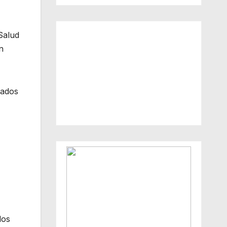
Salud
n
tados
los