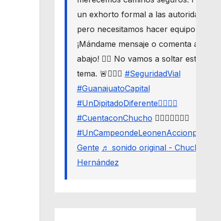
un exhorto formal a las autoridades,
pero necesitamos hacer equipo. 🛣️🔒
¡Mándame mensaje o comenta aquí
abajo! 👇🏼 No vamos a soltar este
tema. 🚨🙋🏾‍♂️
#SeguridadVial
#GuanajuatoCapital
#UnDipitadoDiferente🙋🏽‍♂️⚖️
#CuentaconChucho
🙋🏾‍♂️✌🏾☝🏾
#UnCampeondeLeonenAccionporLa
Gente
♬ sonido original - Chucho
Hernández