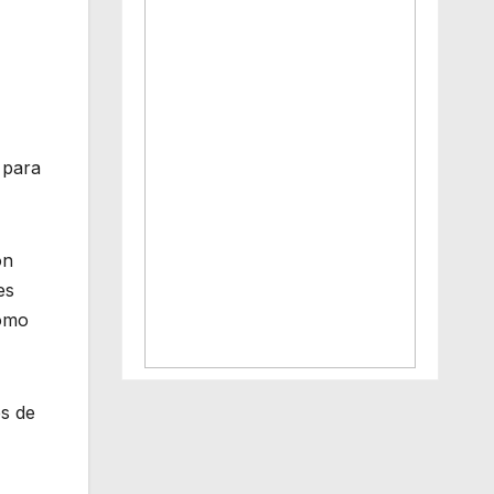
 para
on
es
como
es de