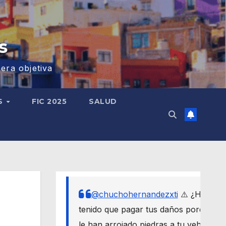
s
era objetiva
S
FIC 2025
SALUD
@chuchohernandezxti
⚠️ ¿Has
tenido que pagar tus daños porque
le han arrojado piedras a tu vehículo