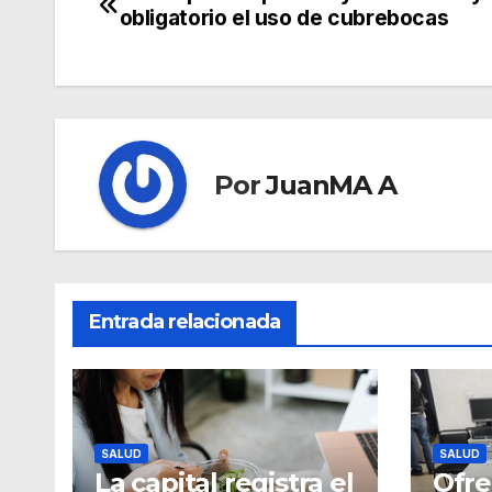
obligatorio el uso de cubrebocas
Por
JuanMA A
Entrada relacionada
SALUD
SALUD
La capital registra el
Ofr