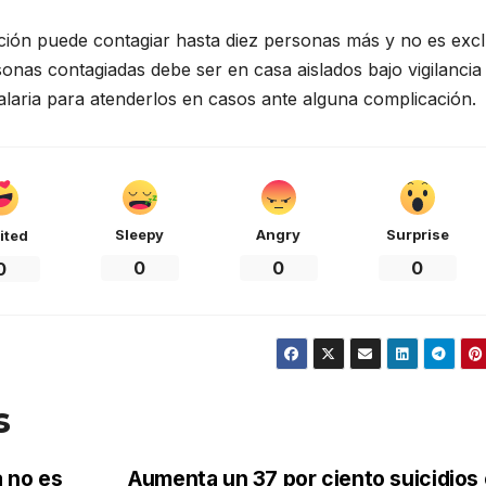
ión puede contagiar hasta diez personas más y no es excl
sonas contagiadas debe ser en casa aislados bajo vigilancia
alaria para atenderlos en casos ante alguna complicación.
Sleepy
Angry
Surprise
ited
0
0
0
0
s
a no es
Aumenta un 37 por ciento suicidios