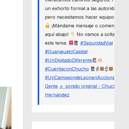
un exhorto formal a las autoridades,
pero necesitamos hacer equipo.
¡Mándame mensaje o comenta
aquí abajo!
No vamos a soltar
este tema.
#SeguridadVial
#GuanajuatoCapital
#UnDipitadoDiferente
#CuentaconChucho
✌
☝
#UnCampeondeLeonenAccionporLa
Gente
♬ sonido original - Chucho
Hernández