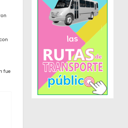
ron
 con
n fue