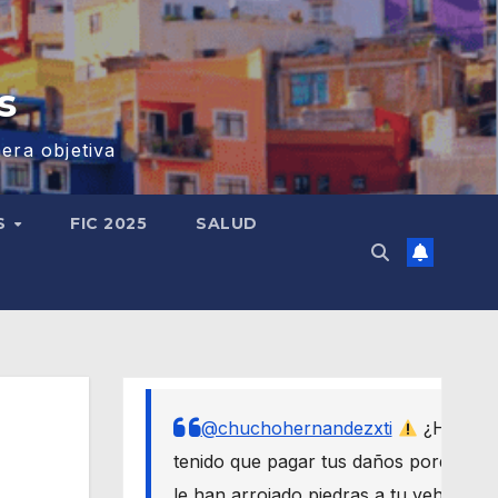
s
era objetiva
S
FIC 2025
SALUD
@chuchohernandezxti
¿Has
tenido que pagar tus daños porque
le han arrojado piedras a tu vehículo