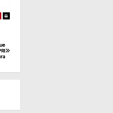
que
PRI
ura