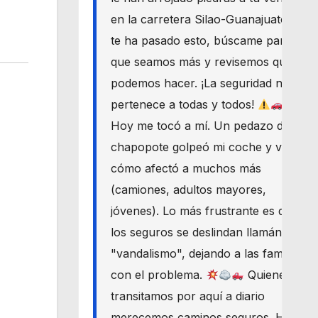
en la carretera Silao-Guanajuato? Si
te ha pasado esto, búscame para
que seamos más y revisemos qué
podemos hacer. ¡La seguridad nos
pertenece a todas y todos!
Hoy me tocó a mí. Un pedazo de
chapopote golpeó mi coche y vi
cómo afectó a muchos más
(camiones, adultos mayores,
jóvenes). Lo más frustrante es que
los seguros se deslindan llamándolo
"vandalismo", dejando a las familias
con el problema.
Quienes
transitamos por aquí a diario
merecemos caminos seguros. Haré