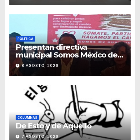
POLÍTICA
Presentan directiva
municipal Somos México de
Guanajuato
8 AGOSTO, 2026
COLUMNAS
De Esto y de Aquello
7 AGOSTO, 2026