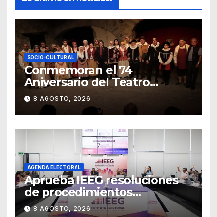
SOCIO-CULTURAL
Conmemoran el 74
Aniversario del Teatro
Universitario con una
8 AGOSTO, 2026
representación del
“Retablillo jovial”
AGENDA ELECTORAL
Aprueba IEEG resoluciones
de procedimientos
sancionadores
8 AGOSTO, 2026