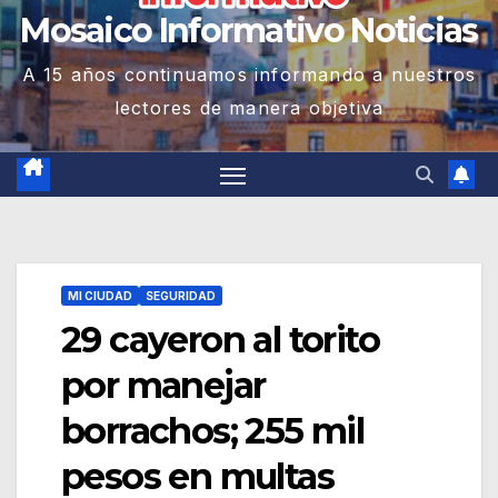
Mosaico Informativo Noticias
A 15 años continuamos informando a nuestros
lectores de manera objetiva
MI CIUDAD
SEGURIDAD
29 cayeron al torito
por manejar
borrachos; 255 mil
pesos en multas