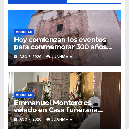
MI CIUDAD
Hoy comienzan los eventos
para conmemorar 300 años
del templo de San Roque
AGO 7, 2026
JUANMA A
MI CIUDAD
Emmanuel Montero es
velado en Casa funeraria
Forasté
AGO 7, 2026
JUANMA A