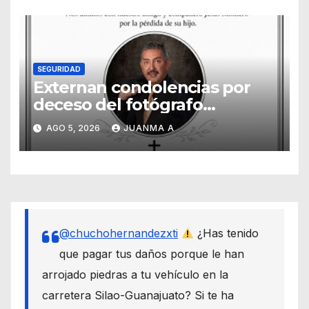
SEGURIDAD
Externan condolencias por
deceso del fotógrafo
Emmanuel Montero
AGO 5, 2026
JUANMA A
@chuchohernandezxti
¿Has tenido
que pagar tus daños porque le han
arrojado piedras a tu vehículo en la
carretera Silao-Guanajuato? Si te ha