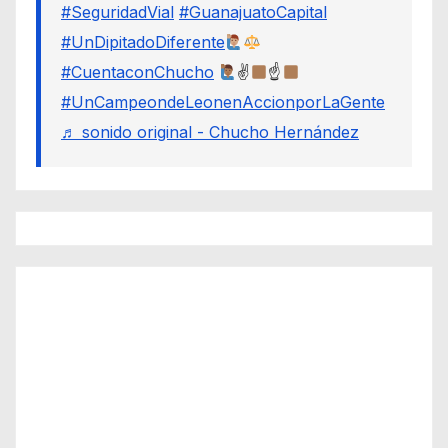
#SeguridadVial
#GuanajuatoCapital
#UnDipitadoDiferente
#CuentaconChucho
✌
☝
#UnCampeondeLeonenAccionporLaGente
♬ sonido original - Chucho Hernández