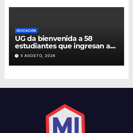
EDUCACIÓN
UG da bienvenida a 58
estudiantes que ingresan a
través de los programas de
5 AGOSTO, 2026
equidad