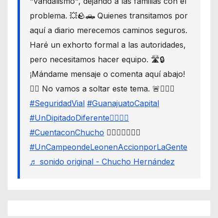
"vandalismo", dejando a las familias con el
problema. 💥🪨🛻 Quienes transitamos por
aquí a diario merecemos caminos seguros.
Haré un exhorto formal a las autoridades,
pero necesitamos hacer equipo. 🛣️🔒
¡Mándame mensaje o comenta aquí abajo!
👇🏼 No vamos a soltar este tema. 🚨🙋🏾‍♂️
#SeguridadVial
#GuanajuatoCapital
#UnDipitadoDiferente🙋🏽‍♂️⚖️
#CuentaconChucho
🙋🏾‍♂️✌🏾☝🏾
#UnCampeondeLeonenAccionporLaGente
♬ sonido original - Chucho Hernández