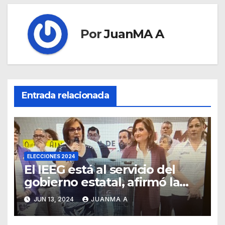
Por
JuanMA A
Entrada relacionada
ELECCIONES 2024
El IEEG está al servicio del
gobierno estatal, afirmó la
Senadora Malú Micher
JUN 13, 2024
JUANMA A