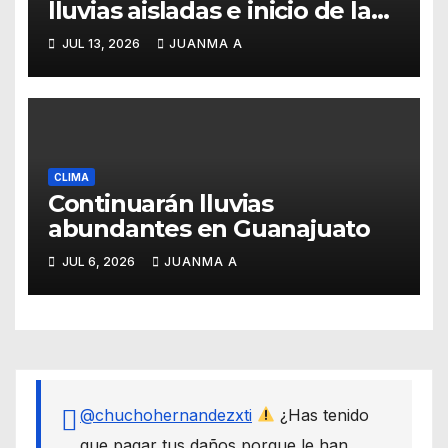
lluvias aisladas e inicio de la
canícula para finales de julio
JUL 13, 2026
JUANMA A
CLIMA
Continuarán lluvias
abundantes en Guanajuato
JUL 6, 2026
JUANMA A
@chuchohernandezxti
¿Has tenido
que pagar tus daños porque le han