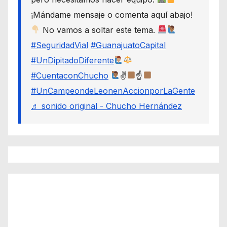
¡Mándame mensaje o comenta aquí abajo!
No vamos a soltar este tema.
#SeguridadVial
#GuanajuatoCapital
#UnDipitadoDiferente
#CuentaconChucho
✌
☝
#UnCampeondeLeonenAccionporLaGente
♬ sonido original - Chucho Hernández