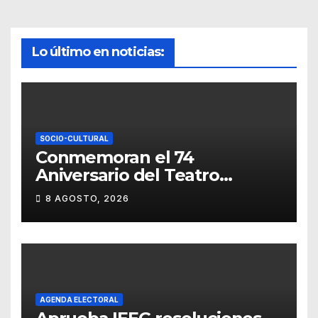
Lo último en noticias:
SOCIO-CULTURAL
Conmemoran el 74
Aniversario del Teatro
Universitario con una
8 AGOSTO, 2026
representación del
“Retablillo jovial”
AGENDA ELECTORAL