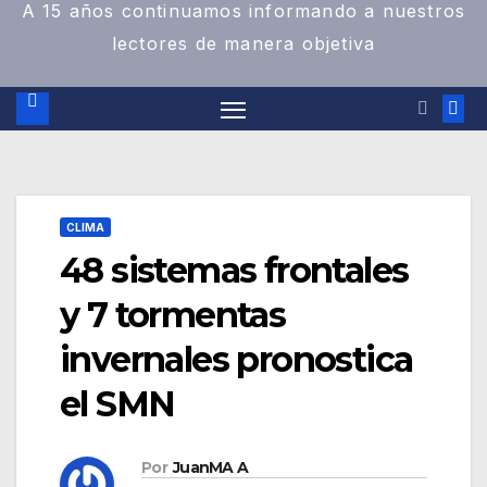
A 15 años continuamos informando a nuestros
lectores de manera objetiva
CLIMA
48 sistemas frontales
y 7 tormentas
invernales pronostica
el SMN
Por
JuanMA A