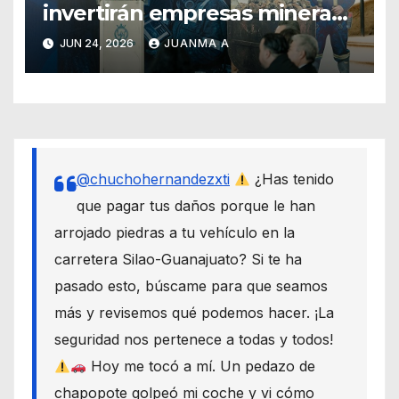
invertirán empresas mineras
en Guanajuato
JUN 24, 2026
JUANMA A
@chuchohernandezxti
¿Has tenido
que pagar tus daños porque le han
arrojado piedras a tu vehículo en la
carretera Silao-Guanajuato? Si te ha
pasado esto, búscame para que seamos
más y revisemos qué podemos hacer. ¡La
seguridad nos pertenece a todas y todos!
Hoy me tocó a mí. Un pedazo de
chapopote golpeó mi coche y vi cómo