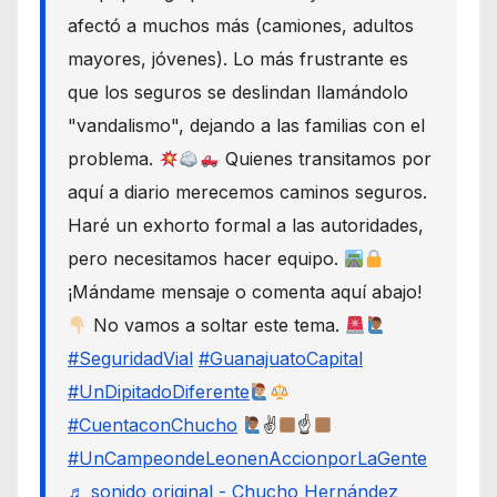
afectó a muchos más (camiones, adultos
mayores, jóvenes). Lo más frustrante es
que los seguros se deslindan llamándolo
"vandalismo", dejando a las familias con el
problema.
Quienes transitamos por
aquí a diario merecemos caminos seguros.
Haré un exhorto formal a las autoridades,
pero necesitamos hacer equipo.
¡Mándame mensaje o comenta aquí abajo!
No vamos a soltar este tema.
#SeguridadVial
#GuanajuatoCapital
#UnDipitadoDiferente
#CuentaconChucho
✌
☝
#UnCampeondeLeonenAccionporLaGente
♬ sonido original - Chucho Hernández