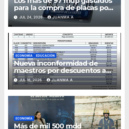
Los más de 97 mdp gastados
para la compra de placas por
el Estado pudieron ejercerse
JUL 24, 2026
JUANMA A
a otras prioridades
ECONOMÍA
EDUCACIÓN
Nueva inconformidad de
maestros por descuentos a
sus sueldos
JUL 16, 2026
JUANMA A
ECONOMÍA
Más de mil 500 mdd