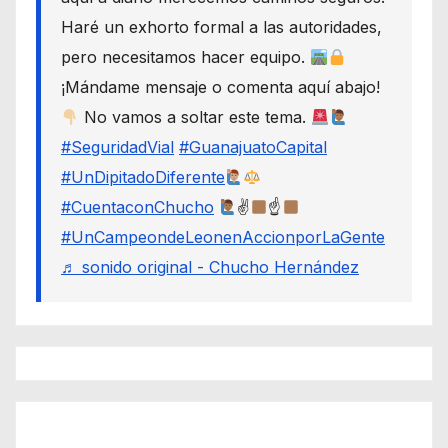
Haré un exhorto formal a las autoridades,
pero necesitamos hacer equipo.
¡Mándame mensaje o comenta aquí abajo!
No vamos a soltar este tema.
#SeguridadVial
#GuanajuatoCapital
#UnDipitadoDiferente
#CuentaconChucho
✌
☝
#UnCampeondeLeonenAccionporLaGente
♬ sonido original - Chucho Hernández