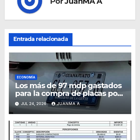
Por
JuanMA A
Entrada relacionada
ECONOMÍA
Los más de 97 mdp gastados
para la compra de placas por
el Estado pudieron ejercerse
JUL 24, 2026
JUANMA A
a otras prioridades