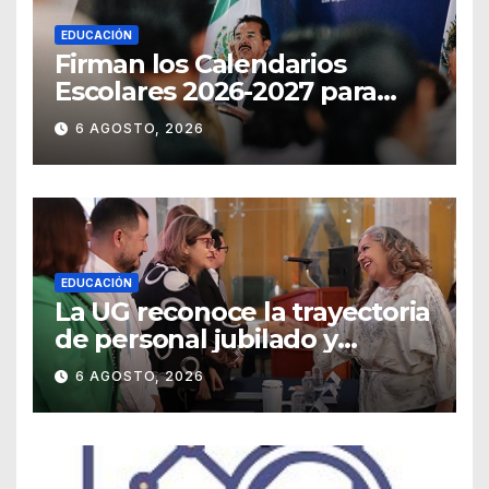
EDUCACIÓN
Firman los Calendarios
Escolares 2026-2027 para
Guanajuato
6 AGOSTO, 2026
EDUCACIÓN
La UG reconoce la trayectoria
de personal jubilado y
agradece su legado
6 AGOSTO, 2026