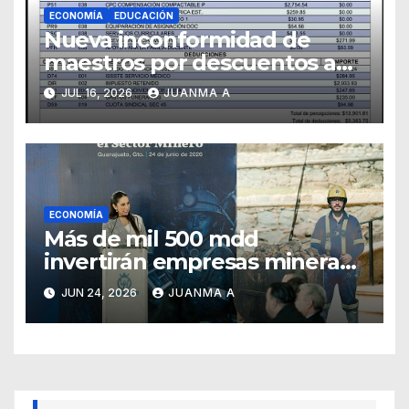
ECONOMÍA
EDUCACIÓN
Nueva inconformidad de
maestros por descuentos a
sus sueldos
JUL 16, 2026
JUANMA A
ECONOMÍA
Más de mil 500 mdd
invertirán empresas mineras
en Guanajuato
JUN 24, 2026
JUANMA A