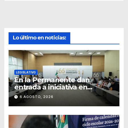
Lo último en noticias:
LEGISLATIVO
En la Permanente dan
entrada a iniciativa en
materia notarial
6 AGOSTO, 2026