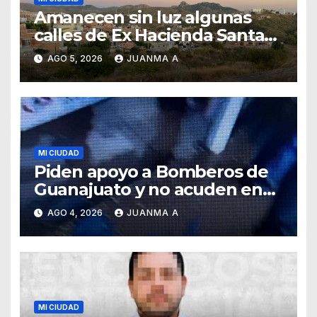
Amanecen sin luz algunas
calles de Ex Hacienda Santa
Teresa
AGO 5, 2026
JUANMA A
MI CIUDAD
Piden apoyo a Bomberos de
Guanajuato y no acuden en
auxilio de capitalinos ante
AGO 4, 2026
JUANMA A
fuerte lluvia
MI CIUDAD