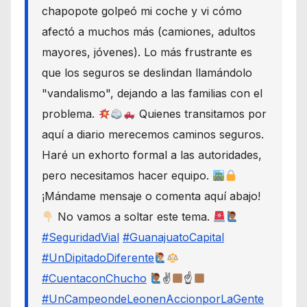
chapopote golpeó mi coche y vi cómo
afectó a muchos más (camiones, adultos
mayores, jóvenes). Lo más frustrante es
que los seguros se deslindan llamándolo
"vandalismo", dejando a las familias con el
problema.
Quienes transitamos por
aquí a diario merecemos caminos seguros.
Haré un exhorto formal a las autoridades,
pero necesitamos hacer equipo.
¡Mándame mensaje o comenta aquí abajo!
No vamos a soltar este tema.
#SeguridadVial
#GuanajuatoCapital
#UnDipitadoDiferente
#CuentaconChucho
✌
☝
#UnCampeondeLeonenAccionporLaGente