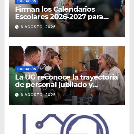
EDUCACIÓN
Firman los Calendarios
Escolares 2026-2027 para
Guanajuato
6 AGOSTO, 2026
EDUCACIÓN
La UG reconoce la trayectoria
de personal jubilado y
agradece su legado
6 AGOSTO, 2026