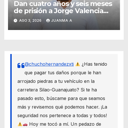
Dan cuatro años y seis meses
de prisión a Jorge Valencia
Gallo por el delito de cohecho
AGO 3, 2026
JUANMA A
@chuchohernandezxti
¿Has tenido
que pagar tus daños porque le han
arrojado piedras a tu vehículo en la
carretera Silao-Guanajuato? Si te ha
pasado esto, búscame para que seamos
más y revisemos qué podemos hacer. ¡La
seguridad nos pertenece a todas y todos!
Hoy me tocó a mí. Un pedazo de