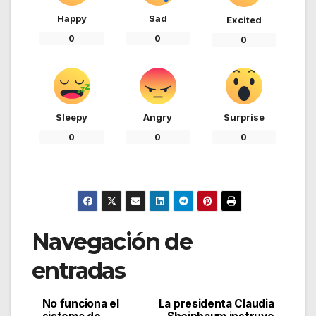
Happy
Sad
Excited
0
0
0
Sleepy
Angry
Surprise
0
0
0
Navegación de
entradas
No funciona el
La presidenta Claudia