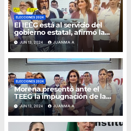
ELECCIONES 2024
El IEEG está al servicio del
gobierno estatal, afirmó la
Senadora Malú Micher
JUN 13, 2024
JUANMA A
ELECCIONES 2024
Morena presentó ante el
TEEG la impugnación de la
elección de gobernadora de
JUN 13, 2024
JUANMA A
Guanajuato