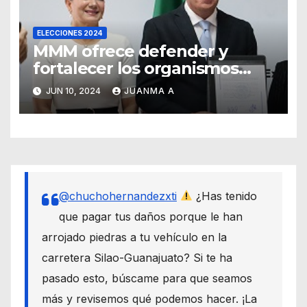
ELECCIONES 2024
MMM ofrece defender y
fortalecer los organismos
autónomos desde el Senado
JUN 10, 2024
JUANMA A
@chuchohernandezxti
¿Has tenido
que pagar tus daños porque le han
arrojado piedras a tu vehículo en la
carretera Silao-Guanajuato? Si te ha
pasado esto, búscame para que seamos
más y revisemos qué podemos hacer. ¡La