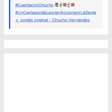
#CuentaconChucho
✌
☝
#UnCampeondeLeonenAccionporLaGente
♬ sonido original - Chucho Hernández