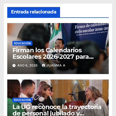
Entrada relacionada
EDUCACIÓN
Firman los Calendarios
Escolares 2026-2027 para
Guanajuato
AGO 6, 2026
JUANMA A
EDUCACIÓN
La UG reconoce la trayectoria
de personal jubilado y