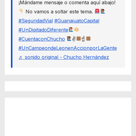
¡Mándame mensaje o comenta aquí abajo!
No vamos a soltar este tema.
#SeguridadVial
#GuanajuatoCapital
#UnDipitadoDiferente
#CuentaconChucho
✌
☝
#UnCampeondeLeonenAccionporLaGente
♬ sonido original - Chucho Hernández