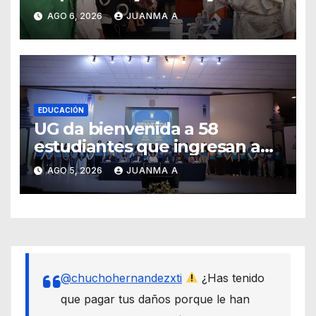
agradece su legado
AGO 6, 2026
JUANMA A
EDUCACIÓN
UG da bienvenida a 58
estudiantes que ingresan a
través de los programas de
AGO 5, 2026
JUANMA A
equidad
@chuchohernandezxti
¿Has tenido
que pagar tus daños porque le han