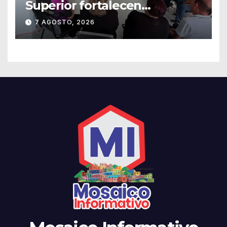
Superior fortalecen
estrategias para la
7 AGOSTO, 2026
prevención de la violencia en
el noviazgo