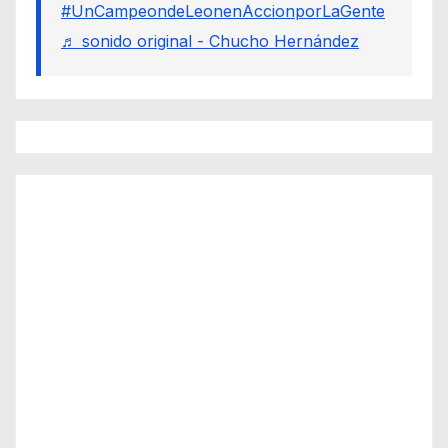
#UnCampeondeLeonenAccionporLaGente
♬ sonido original - Chucho Hernández