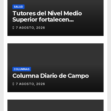
SALUD
Tutores del Nivel Medio
Superior fortalecen
estrategias para la
7 AGOSTO, 2026
prevención de la violencia en
el noviazgo
COLUMNAS
Columna Diario de Campo
7 AGOSTO, 2026