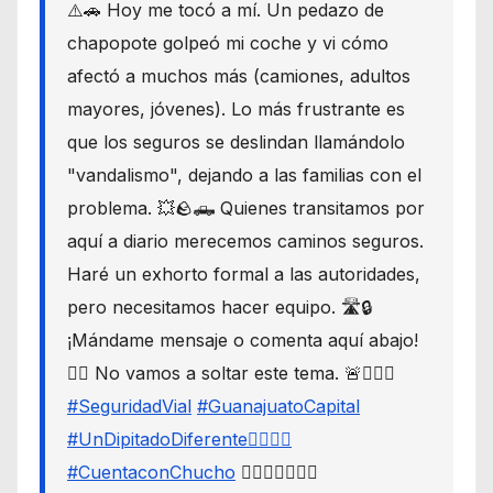
⚠️🚗 Hoy me tocó a mí. Un pedazo de
chapopote golpeó mi coche y vi cómo
afectó a muchos más (camiones, adultos
mayores, jóvenes). Lo más frustrante es
que los seguros se deslindan llamándolo
"vandalismo", dejando a las familias con el
problema. 💥🪨🛻 Quienes transitamos por
aquí a diario merecemos caminos seguros.
Haré un exhorto formal a las autoridades,
pero necesitamos hacer equipo. 🛣️🔒
¡Mándame mensaje o comenta aquí abajo!
👇🏼 No vamos a soltar este tema. 🚨🙋🏾‍♂️
#SeguridadVial
#GuanajuatoCapital
#UnDipitadoDiferente🙋🏽‍♂️⚖️
#CuentaconChucho
🙋🏾‍♂️✌🏾☝🏾