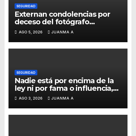
SEGURIDAD
Externan condolencias por
deceso del fotógrafo
Emmanuel Montero
AGO 5, 2026
JUANMA A
SEGURIDAD
Nadie está por encima de la
ley ni por fama o influencia,
afirmó titular de SSCG
AGO 3, 2026
JUANMA A