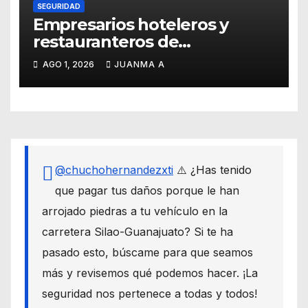
SEGURIDAD
Empresarios hoteleros y
restauranteros de
Guanajuato buscan frenar
AGO 1, 2026
JUANMA A
intentos de extorsión
@chuchohernandezxti
⚠️ ¿Has tenido
que pagar tus daños porque le han
arrojado piedras a tu vehículo en la
carretera Silao-Guanajuato? Si te ha
pasado esto, búscame para que seamos
más y revisemos qué podemos hacer. ¡La
seguridad nos pertenece a todas y todos!