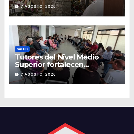
Forasté
7 AGOSTO, 2026
SALUD
Tutores del Nivel Medio
Superior fortalecen
estrategias para la
7 AGOSTO, 2026
prevención de la violencia en
el noviazgo