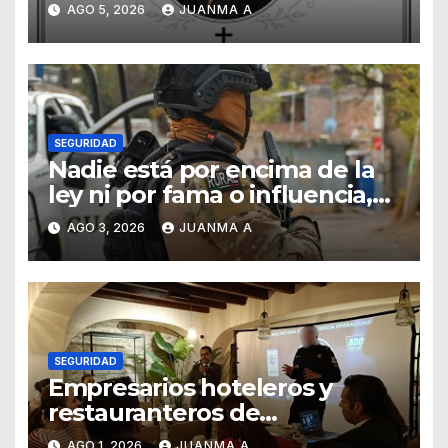
Emmanuel Montero
AGO 5, 2026
JUANMA A
SEGURIDAD
Nadie está por encima de la
ley ni por fama o influencia,
afirmó titular de SSCG
AGO 3, 2026
JUANMA A
SEGURIDAD
Empresarios hoteleros y
restauranteros de
Guanajuato buscan frenar
AGO 1, 2026
JUANMA A