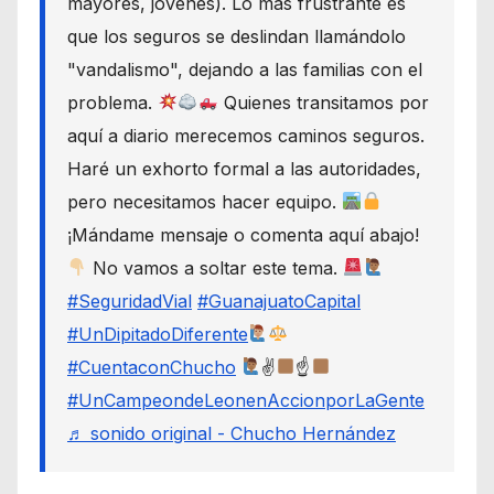
mayores, jóvenes). Lo más frustrante es
que los seguros se deslindan llamándolo
"vandalismo", dejando a las familias con el
problema.
Quienes transitamos por
aquí a diario merecemos caminos seguros.
Haré un exhorto formal a las autoridades,
pero necesitamos hacer equipo.
¡Mándame mensaje o comenta aquí abajo!
No vamos a soltar este tema.
#SeguridadVial
#GuanajuatoCapital
#UnDipitadoDiferente
#CuentaconChucho
✌
☝
#UnCampeondeLeonenAccionporLaGente
♬ sonido original - Chucho Hernández