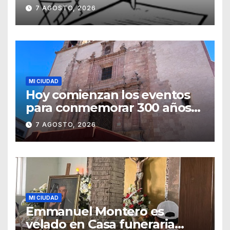
7 AGOSTO, 2026
MI CIUDAD
Hoy comienzan los eventos
para conmemorar 300 años
del templo de San Roque
7 AGOSTO, 2026
MI CIUDAD
Emmanuel Montero es
velado en Casa funeraria