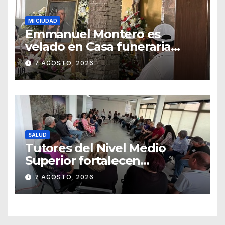
MI CIUDAD
Emmanuel Montero es
velado en Casa funeraria
Forasté
7 AGOSTO, 2026
SALUD
Tutores del Nivel Medio
Superior fortalecen
estrategias para la
7 AGOSTO, 2026
prevención de la violencia en
el noviazgo