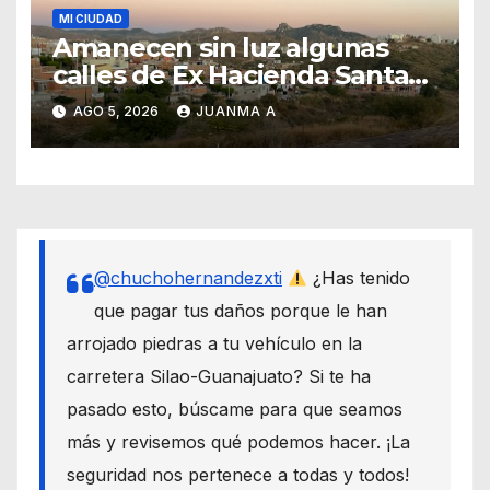
MI CIUDAD
Amanecen sin luz algunas
calles de Ex Hacienda Santa
Teresa
AGO 5, 2026
JUANMA A
@chuchohernandezxti
¿Has tenido
que pagar tus daños porque le han
arrojado piedras a tu vehículo en la
carretera Silao-Guanajuato? Si te ha
pasado esto, búscame para que seamos
más y revisemos qué podemos hacer. ¡La
seguridad nos pertenece a todas y todos!