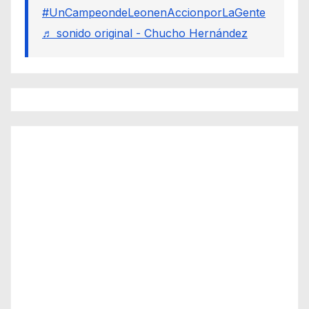
#UnCampeondeLeonenAccionporLaGente
♬ sonido original - Chucho Hernández