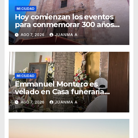
MI CIUDAD
Hoy comienzan los eventos
para conmemorar 300 años
del templo de San Roque
AGO 7, 2026
JUANMA A
MI CIUDAD
Emmanuel Montero es
velado en Casa funeraria
Forasté
AGO 7, 2026
JUANMA A