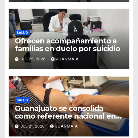
SALUD
Ofrecen acompañamiento a
familias en duelo por suicidio
JUL 25, 2026
JUANMA A
SALUD
Guanajuato se consolida
como referente nacional en
vacunación universal
JUL 21, 2026
JUANMA A