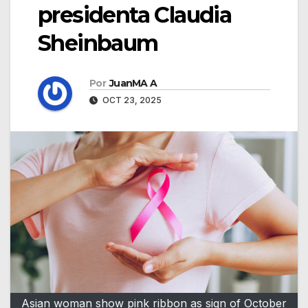
presidenta Claudia
Sheinbaum
Por
JuanMA A
OCT 23, 2025
Asian woman show pink ribbon as sign of October