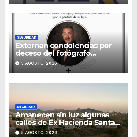
SEGURIDAD
Externan condolencias por
deceso del fotógrafo
Emmanuel Montero
5 AGOSTO, 2026
MI CIUDAD
Amanecen sin luz algunas
calles de Ex Hacienda Santa
Teresa
5 AGOSTO, 2026