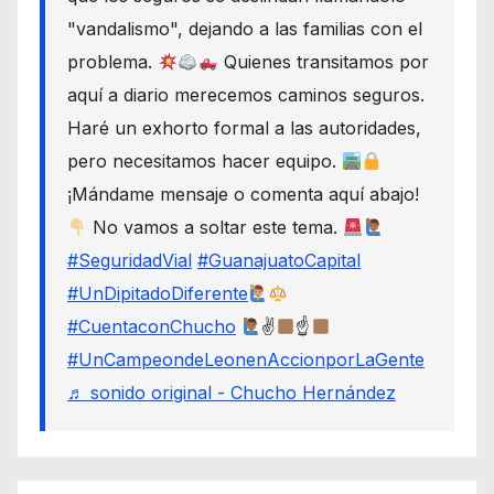
"vandalismo", dejando a las familias con el
problema.
Quienes transitamos por
aquí a diario merecemos caminos seguros.
Haré un exhorto formal a las autoridades,
pero necesitamos hacer equipo.
¡Mándame mensaje o comenta aquí abajo!
No vamos a soltar este tema.
#SeguridadVial
#GuanajuatoCapital
#UnDipitadoDiferente
#CuentaconChucho
✌
☝
#UnCampeondeLeonenAccionporLaGente
♬ sonido original - Chucho Hernández