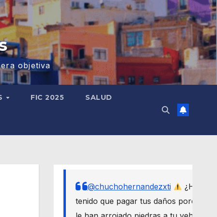
s
era objetiva
S
FIC 2025
SALUD
@chuchohernandezxti
¿Has
tenido que pagar tus daños porque
le han arrojado piedras a tu vehículo