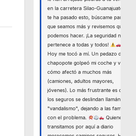
en la carretera Silao-Guanajuato? Si
te ha pasado esto, búscame para
que seamos más y revisemos qué
podemos hacer. ¡La seguridad nos
pertenece a todas y todos!
Hoy me tocó a mí. Un pedazo de
chapopote golpeó mi coche y vi
cómo afectó a muchos más
(camiones, adultos mayores,
jóvenes). Lo más frustrante es que
los seguros se deslindan llamándolo
"vandalismo", dejando a las familias
con el problema.
Quienes
transitamos por aquí a diario
merecemos caminos seguros. Haré