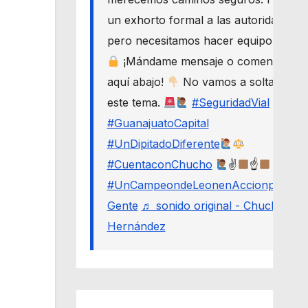
un exhorto formal a las autoridades,
pero necesitamos hacer equipo.
¡Mándame mensaje o comenta
aquí abajo!
No vamos a soltar
este tema.
#SeguridadVial
#GuanajuatoCapital
#UnDipitadoDiferente
#CuentaconChucho
✌
☝
#UnCampeondeLeonenAccionporLa
Gente
♬ sonido original - Chucho
Hernández