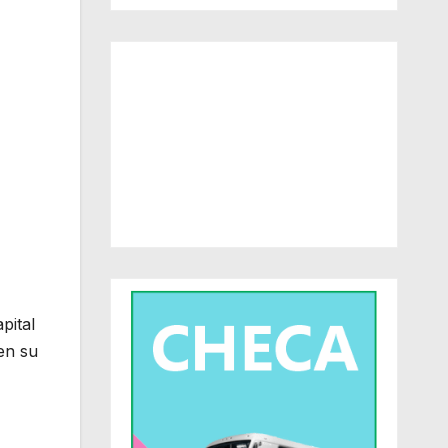
pital
en su