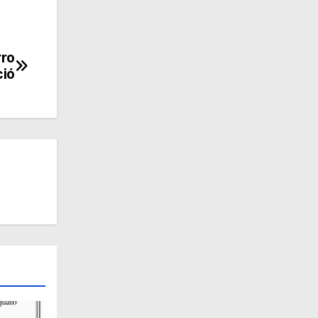
rro
ció