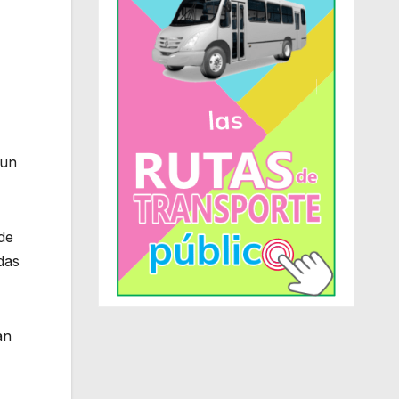
 un
de
das
an