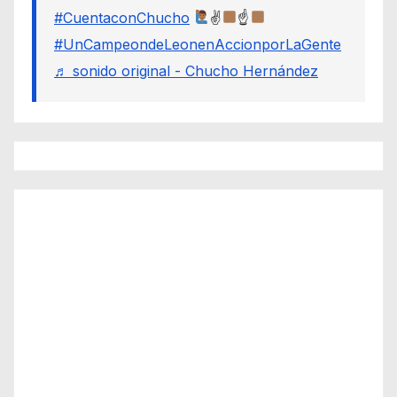
#CuentaconChucho
✌
☝
#UnCampeondeLeonenAccionporLaGente
♬ sonido original - Chucho Hernández