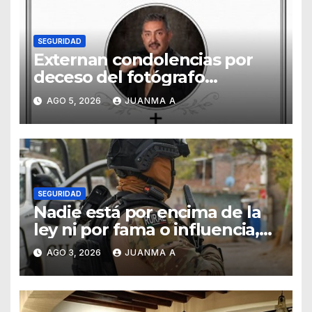
SEGURIDAD
Externan condolencias por
deceso del fotógrafo
Emmanuel Montero
AGO 5, 2026
JUANMA A
SEGURIDAD
Nadie está por encima de la
ley ni por fama o influencia,
afirmó titular de SSCG
AGO 3, 2026
JUANMA A