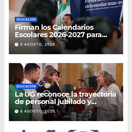
EDUCACIÓN
Firman los Calendarios
Escolares 2026-2027 para
Guanajuato
6 AGOSTO, 2026
EDUCACIÓN
La UG reconoce la trayectoria
de personal jubilado y
agradece su legado
6 AGOSTO, 2026