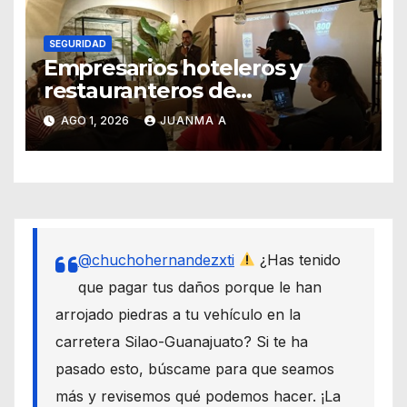
SEGURIDAD
Empresarios hoteleros y
restauranteros de
Guanajuato buscan frenar
AGO 1, 2026
JUANMA A
intentos de extorsión
@chuchohernandezxti
¿Has tenido
que pagar tus daños porque le han
arrojado piedras a tu vehículo en la
carretera Silao-Guanajuato? Si te ha
pasado esto, búscame para que seamos
más y revisemos qué podemos hacer. ¡La