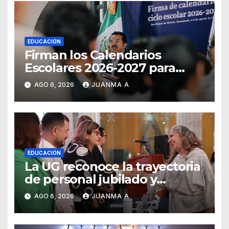
EDUCACIÓN
Firman los Calendarios
Escolares 2026-2027 para
Guanajuato
AGO 6, 2026
JUANMA A
EDUCACIÓN
La UG reconoce la trayectoria
de personal jubilado y
agradece su legado
AGO 6, 2026
JUANMA A