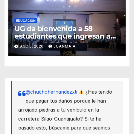
EDUCACIÓN
UG da bienvenida a 58
estudiantes que ingresan a
través de los programas de
AGO 5, 2026
JUANMA A
equidad
@chuchohernandezxti
¿Has tenido
que pagar tus daños porque le han
arrojado piedras a tu vehículo en la
carretera Silao-Guanajuato? Si te ha
pasado esto, búscame para que seamos