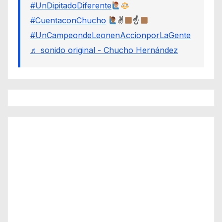
#UnDipitadoDiferente
#CuentaconChucho
✌
☝
#UnCampeondeLeonenAccionporLaGente
♬ sonido original - Chucho Hernández