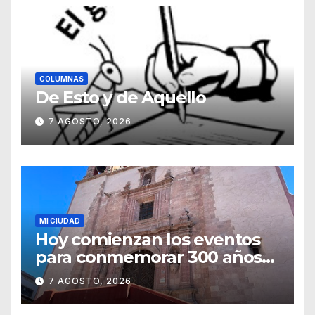
COLUMNAS
De Esto y de Aquello
7 AGOSTO, 2026
MI CIUDAD
Hoy comienzan los eventos
para conmemorar 300 años
del templo de San Roque
7 AGOSTO, 2026