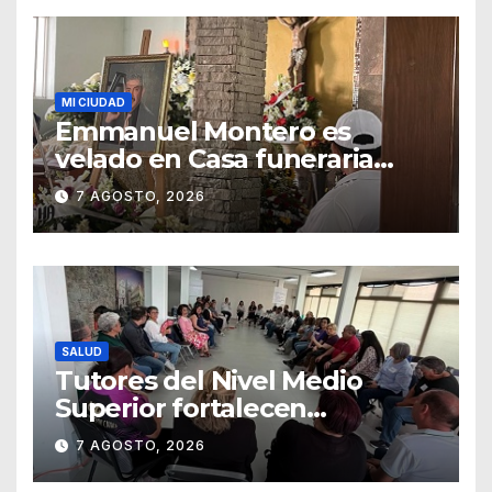
MI CIUDAD
Emmanuel Montero es
velado en Casa funeraria
Forasté
7 AGOSTO, 2026
SALUD
Tutores del Nivel Medio
Superior fortalecen
estrategias para la
7 AGOSTO, 2026
prevención de la violencia en
el noviazgo