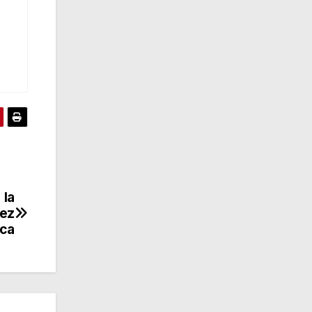
 la
dez
ca