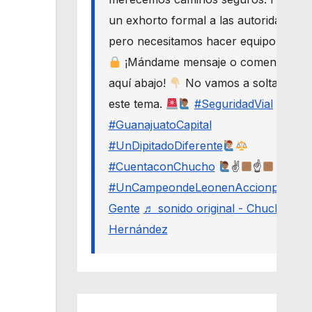
un exhorto formal a las autoridades,
pero necesitamos hacer equipo.
¡Mándame mensaje o comenta
aquí abajo!
No vamos a soltar
este tema.
#SeguridadVial
#GuanajuatoCapital
#UnDipitadoDiferente
#CuentaconChucho
✌
☝
#UnCampeondeLeonenAccionporLa
Gente
♬ sonido original - Chucho
Hernández