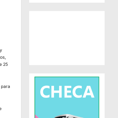
 y
os,
e 25
 para
e