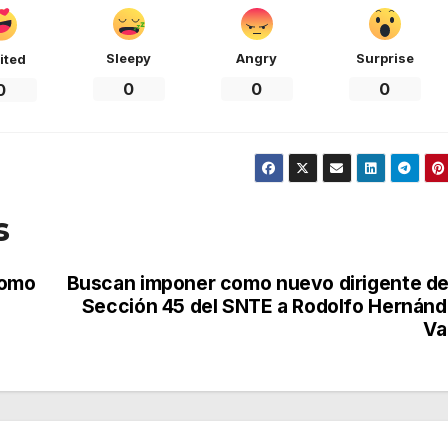
Sleepy
Angry
Surprise
ited
0
0
0
0
s
como
Buscan imponer como nuevo dirigente de
Sección 45 del SNTE a Rodolfo Hernán
Va