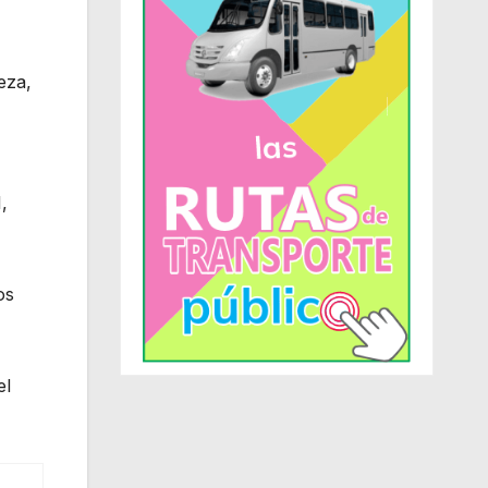
eza,
,
os
el