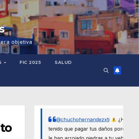
s
era objetiva
S
FIC 2025
SALUD
@chuchohernandezxti
¿Has
ato
tenido que pagar tus daños porque
le han arrojado piedras a tu vehículo