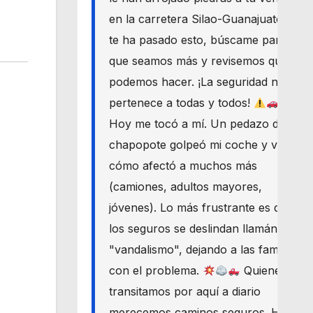
en la carretera Silao-Guanajuato? Si
te ha pasado esto, búscame para
que seamos más y revisemos qué
podemos hacer. ¡La seguridad nos
pertenece a todas y todos!
Hoy me tocó a mí. Un pedazo de
chapopote golpeó mi coche y vi
cómo afectó a muchos más
(camiones, adultos mayores,
jóvenes). Lo más frustrante es que
los seguros se deslindan llamándolo
"vandalismo", dejando a las familias
con el problema.
Quienes
transitamos por aquí a diario
merecemos caminos seguros. Haré