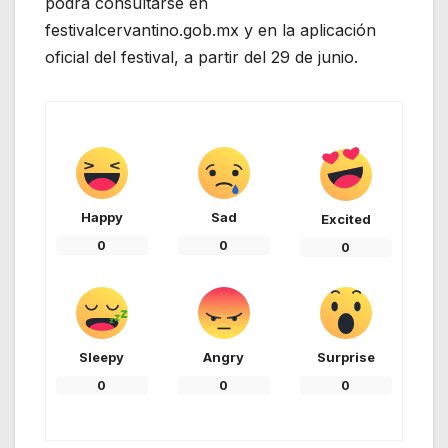
podrá consultarse en
festivalcervantino.gob.mx y en la aplicación
oficial del festival, a partir del 29 de junio.
Happy
Sad
Excited
0
0
0
Sleepy
Angry
Surprise
0
0
0