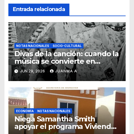
Entrada relacionada
NOTAS NACIONALES
SOCIO-CULTURAL
Divas de la canción: cuando la
música se convierte en
pintura
JUN 29, 2026
JUANMA A
ECONOMÍA
NOTAS NACIONALES
Niega Samantha Smith
apoyar el programa Vivienda
para el Bienestar