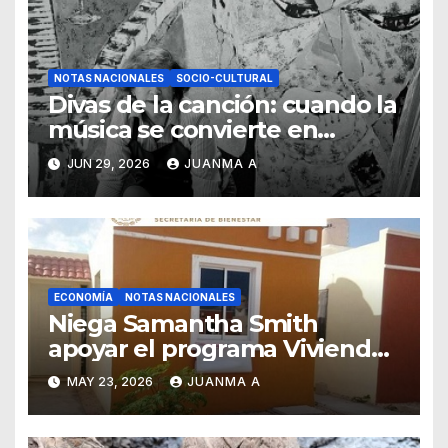
NOTAS NACIONALES
SOCIO-CULTURAL
Divas de la canción: cuando la
música se convierte en
pintura
JUN 29, 2026
JUANMA A
ECONOMÍA
NOTAS NACIONALES
Niega Samantha Smith
apoyar el programa Vivienda
para el Bienestar
MAY 23, 2026
JUANMA A