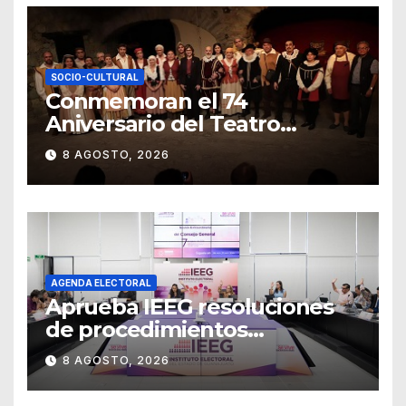
SOCIO-CULTURAL
Conmemoran el 74
Aniversario del Teatro
Universitario con una
8 AGOSTO, 2026
representación del
“Retablillo jovial”
AGENDA ELECTORAL
Aprueba IEEG resoluciones
de procedimientos
sancionadores
8 AGOSTO, 2026