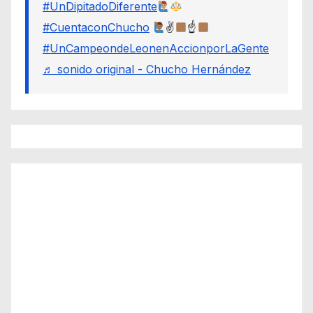
#UnDipitadoDiferente
#CuentaconChucho
✌
☝
#UnCampeondeLeonenAccionporLaGente
♬ sonido original - Chucho Hernández