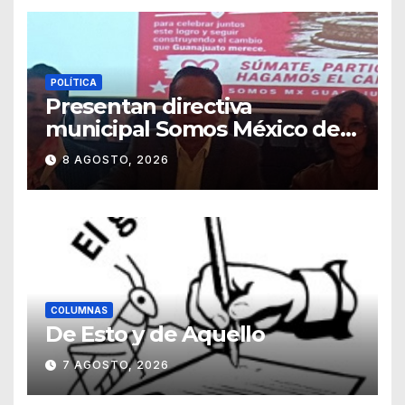
POLÍTICA
Presentan directiva
municipal Somos México de
Guanajuato
8 AGOSTO, 2026
COLUMNAS
De Esto y de Aquello
7 AGOSTO, 2026