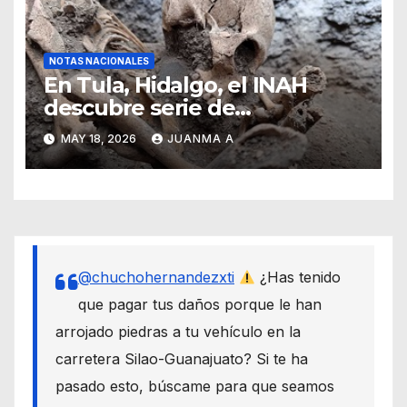
NOTAS NACIONALES
En Tula, Hidalgo, el INAH
descubre serie de
enterramientos de época
MAY 18, 2026
JUANMA A
teotihuacana
@chuchohernandezxti
¿Has tenido
que pagar tus daños porque le han
arrojado piedras a tu vehículo en la
carretera Silao-Guanajuato? Si te ha
pasado esto, búscame para que seamos