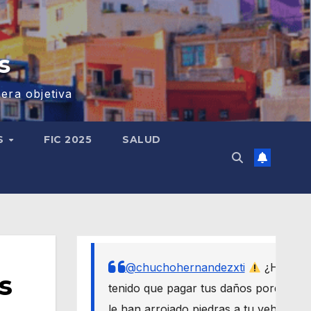
s
era objetiva
S
FIC 2025
SALUD
@chuchohernandezxti
¿Has
s
tenido que pagar tus daños porque
le han arrojado piedras a tu vehículo