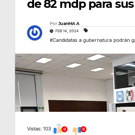
de 82 mdp para sus
Por
JuanMA A
FEB 14, 2024
#Candidatas a gubernatura podrán ga
Vistas: 103
0
0