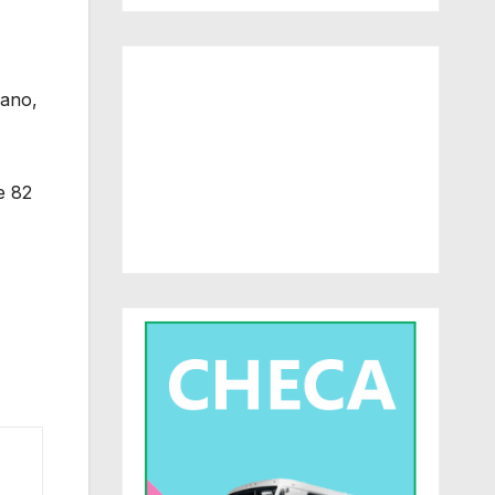
dano,
e 82