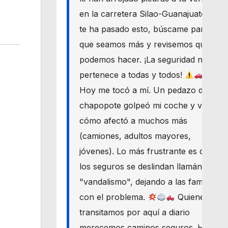
en la carretera Silao-Guanajuato? Si
te ha pasado esto, búscame para
que seamos más y revisemos qué
podemos hacer. ¡La seguridad nos
pertenece a todas y todos!
Hoy me tocó a mí. Un pedazo de
chapopote golpeó mi coche y vi
cómo afectó a muchos más
(camiones, adultos mayores,
jóvenes). Lo más frustrante es que
los seguros se deslindan llamándolo
"vandalismo", dejando a las familias
con el problema.
Quienes
transitamos por aquí a diario
merecemos caminos seguros. Haré