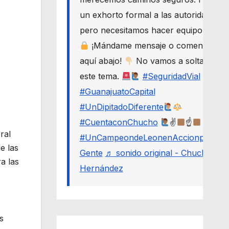
un exhorto formal a las autoridades,
pero necesitamos hacer equipo.
¡Mándame mensaje o comenta
aquí abajo!
No vamos a soltar
este tema.
#SeguridadVial
#GuanajuatoCapital
#UnDipitadoDiferente
#CuentaconChucho
✌
☝
ral
#UnCampeondeLeonenAccionporLa
e las
Gente
♬ sonido original - Chucho
a las
Hernández
s