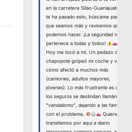
en la carretera Silao-Guanajuato? Si
te ha pasado esto, búscame para
que seamos más y revisemos qué
podemos hacer. ¡La seguridad nos
pertenece a todas y todos!
Hoy me tocó a mí. Un pedazo de
chapopote golpeó mi coche y vi
cómo afectó a muchos más
(camiones, adultos mayores,
jóvenes). Lo más frustrante es que
los seguros se deslindan llamándolo
"vandalismo", dejando a las familias
con el problema.
Quienes
transitamos por aquí a diario
merecemos caminos seguros. Haré