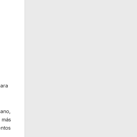
para
mano,
a más
entos