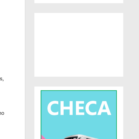
s,
mo