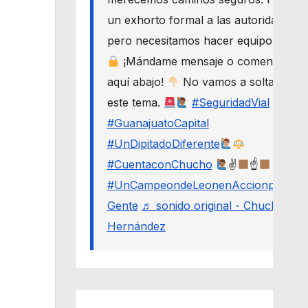
un exhorto formal a las autoridades,
pero necesitamos hacer equipo.
¡Mándame mensaje o comenta
aquí abajo!
No vamos a soltar
este tema.
#SeguridadVial
#GuanajuatoCapital
#UnDipitadoDiferente
#CuentaconChucho
✌
☝
#UnCampeondeLeonenAccionporLa
Gente
♬ sonido original - Chucho
Hernández