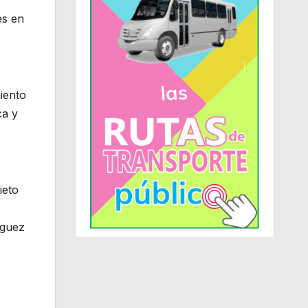
es en
iento
ca y
ieto
íguez