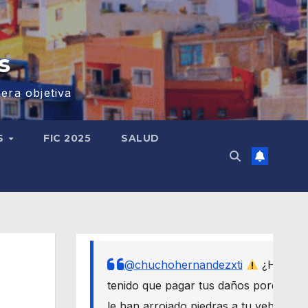
s
era objetiva
S
FIC 2025
SALUD
@chuchohernandezxti
¿Has
tenido que pagar tus daños porque
le han arrojado piedras a tu vehículo