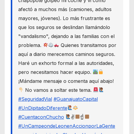
chapopote golpeó mi coche y vi cómo
afectó a muchos más (camiones, adultos
mayores, jóvenes). Lo más frustrante es
que los seguros se deslindan llamándolo
"vandalismo", dejando a las familias con el
problema.
Quienes transitamos por
aquí a diario merecemos caminos seguros.
Haré un exhorto formal a las autoridades,
pero necesitamos hacer equipo.
¡Mándame mensaje o comenta aquí abajo!
No vamos a soltar este tema.
#SeguridadVial
#GuanajuatoCapital
#UnDipitadoDiferente
#CuentaconChucho
✌
☝
#UnCampeondeLeonenAccionporLaGente