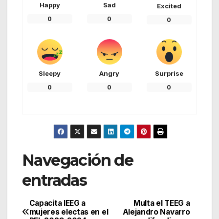
Happy
Sad
Excited
0
0
0
Sleepy
Angry
Surprise
0
0
0
Navegación de
entradas
Capacita IEEG a
Multa el TEEG a
mujeres electas en el
Alejandro Navarro