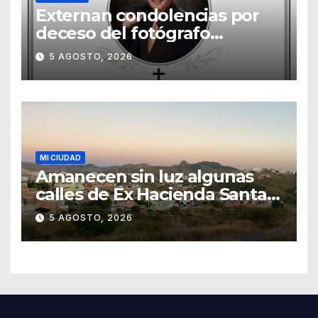
Externan condolencias por
deceso del fotógrafo
Emmanuel Montero
5 AGOSTO, 2026
MI CIUDAD
Amanecen sin luz algunas
calles de Ex Hacienda Santa
Teresa
5 AGOSTO, 2026