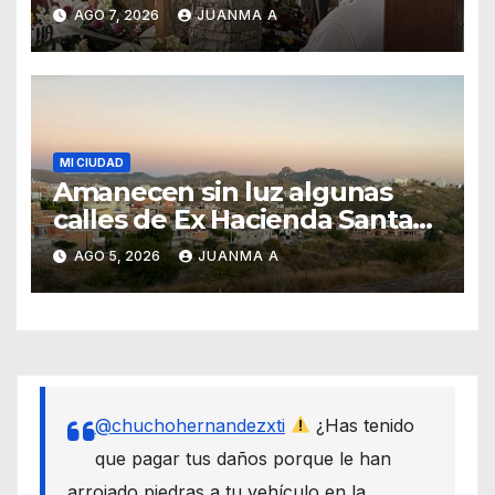
Forasté
AGO 7, 2026
JUANMA A
MI CIUDAD
Amanecen sin luz algunas
calles de Ex Hacienda Santa
Teresa
AGO 5, 2026
JUANMA A
@chuchohernandezxti
¿Has tenido
que pagar tus daños porque le han
arrojado piedras a tu vehículo en la