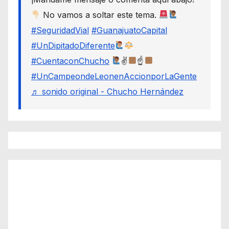
No vamos a soltar este tema.
#SeguridadVial
#GuanajuatoCapital
#UnDipitadoDiferente
#CuentaconChucho
✌
☝
#UnCampeondeLeonenAccionporLaGente
♬ sonido original - Chucho Hernández