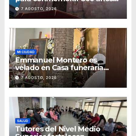
del templo de San Roque
7 AGOSTO, 2026
MI CIUDAD
Emmanuel Montero es
velado en Casa funeraria
Forasté
7 AGOSTO, 2026
SALUD
Tutores del Nivel Medio