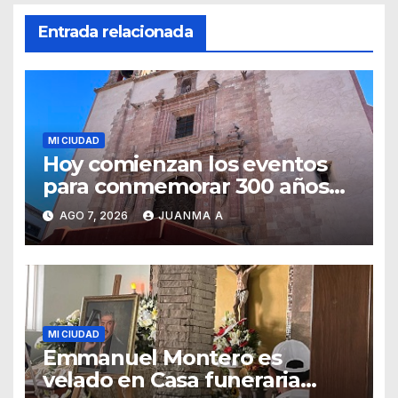
Entrada relacionada
MI CIUDAD
Hoy comienzan los eventos
para conmemorar 300 años
del templo de San Roque
AGO 7, 2026
JUANMA A
MI CIUDAD
Emmanuel Montero es
velado en Casa funeraria