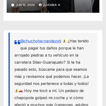
autónomos desde el Senado
JUN 10, 2024
JUANMA A
@chuchohernandezxti
¿Has tenido
que pagar tus daños porque le han
arrojado piedras a tu vehículo en la
carretera Silao-Guanajuato? Si te ha
pasado esto, búscame para que seamos
más y revisemos qué podemos hacer. ¡La
seguridad nos pertenece a todas y todos!
Hoy me tocó a mí. Un pedazo de
chapopote golpeó mi coche y vi cómo
afectó a muchos más (camiones, adultos