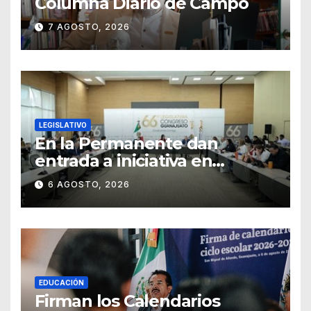
Columna Diario de Campo
7 AGOSTO, 2026
LEGISLATIVO
En la Permanente dan
entrada a iniciativa en
materia notarial
6 AGOSTO, 2026
EDUCACIÓN
Firman los Calendarios