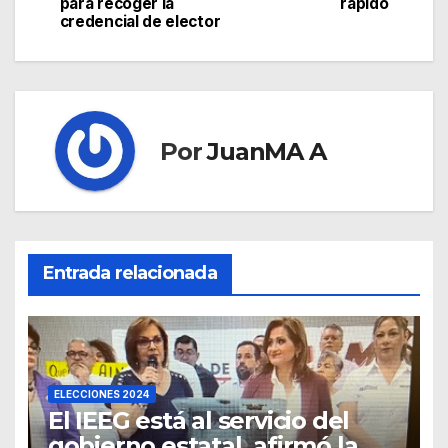
para recoger la
rápido
credencial de elector
Por
JuanMA A
Entrada relacionada
ELECCIONES 2024
El IEEG está al servicio del
gobierno estatal, afirmó la