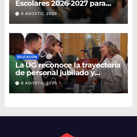
Escolares 2026-2027 para
Guanajuato
6 AGOSTO, 2026
EDUCACIÓN
La UG reconoce la trayectoria
de personal jubilado y
agradece su legado
6 AGOSTO, 2026