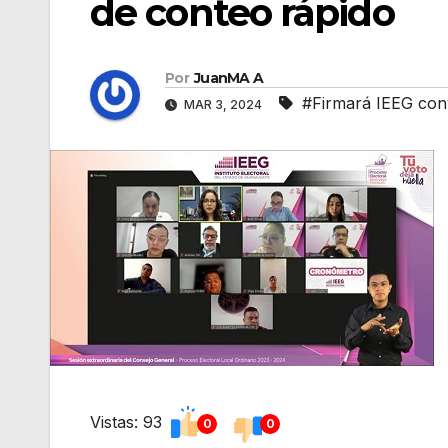
de conteo rápido
Por
JuanMA A
#Firmará IEEG conv
MAR 3, 2024
Vistas: 93
0
0