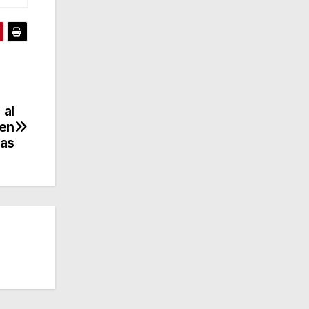
 al
 en
as