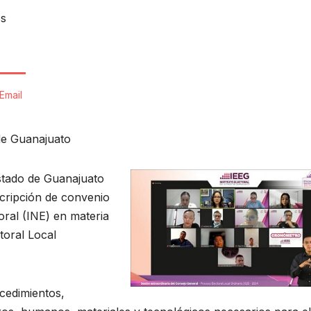
os
Email
 de Guanajuato
Estado de Guanajuato
scripción de convenio
oral (INE) en materia
toral Local
ocedimientos,