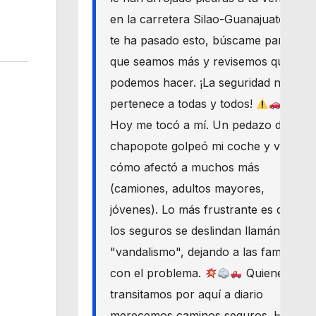
en la carretera Silao-Guanajuato? Si
te ha pasado esto, búscame para
que seamos más y revisemos qué
podemos hacer. ¡La seguridad nos
pertenece a todas y todos!
Hoy me tocó a mí. Un pedazo de
chapopote golpeó mi coche y vi
cómo afectó a muchos más
(camiones, adultos mayores,
jóvenes). Lo más frustrante es que
los seguros se deslindan llamándolo
"vandalismo", dejando a las familias
con el problema.
Quienes
transitamos por aquí a diario
merecemos caminos seguros. Haré