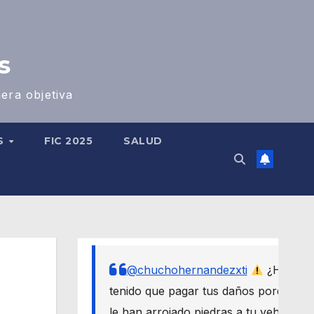
s
era objetiva
S
FIC 2025
SALUD
@chuchohernandezxti
¿Has
tenido que pagar tus daños porque
le han arrojado piedras a tu vehículo