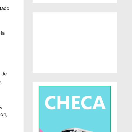
stado
 la
 de
as
s,
ión,