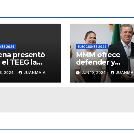
NES 2024
ELECCIONES 2024
ena presentó
MMM ofrece
 el TEEG la
defender y
gnación de la
fortalecer los
3, 2024
JUANMA A
JUN 10, 2024
JUANMA
ción de
organismos
ernadora de
autónomos des
najuato
el Senado