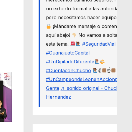
un exhorto formal a las autoridades,
pero necesitamos hacer equipo.
¡Mándame mensaje o comenta
aquí abajo!
No vamos a soltar
este tema.
#SeguridadVial
#GuanajuatoCapital
#UnDipitadoDiferente
#CuentaconChucho
✌
☝
#UnCampeondeLeonenAccionporLa
Gente
♬ sonido original - Chucho
Hernández