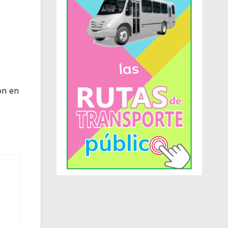
ón en
e