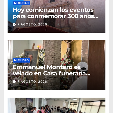
MI CIUDAD
Hoy comienzan los eventos
para conmemorar 300 años
del templo de San Roque
7 AGOSTO, 2026
MI CIUDAD
Emmanuel Montero es
velado en Casa funeraria
Forasté
7 AGOSTO, 2026