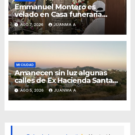
Emmanuel Montero es
velado en Casa funeraria
Forasté
AGO 7, 2026
JUANMA A
MI CIUDAD
Amanecen sin luz algunas
calles de Ex Hacienda Santa
Teresa
AGO 5, 2026
JUANMA A