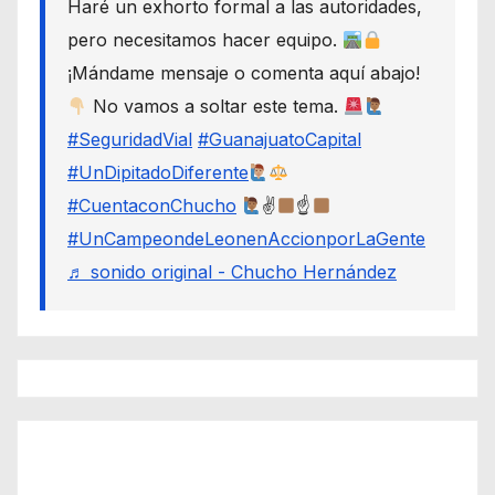
Haré un exhorto formal a las autoridades,
pero necesitamos hacer equipo.
¡Mándame mensaje o comenta aquí abajo!
No vamos a soltar este tema.
#SeguridadVial
#GuanajuatoCapital
#UnDipitadoDiferente
#CuentaconChucho
✌
☝
#UnCampeondeLeonenAccionporLaGente
♬ sonido original - Chucho Hernández