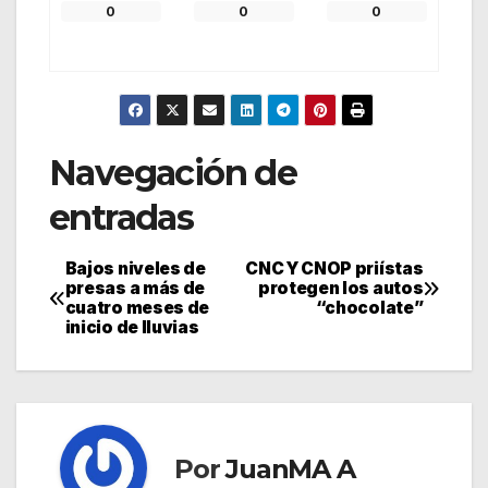
0
0
0
Navegación de
entradas
Bajos niveles de
CNC Y CNOP priístas
presas a más de
protegen los autos
cuatro meses de
“chocolate”
inicio de lluvias
Por
JuanMA A