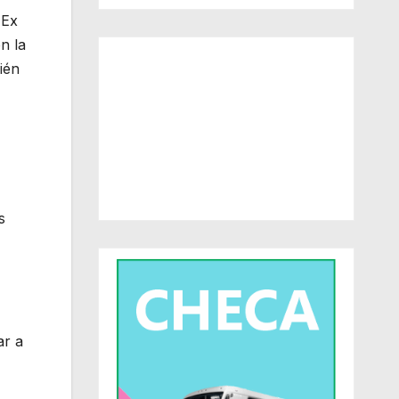
 Ex
n la
ién
s
ar a