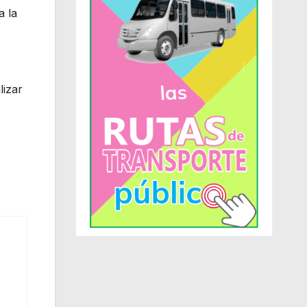
a la
lizar