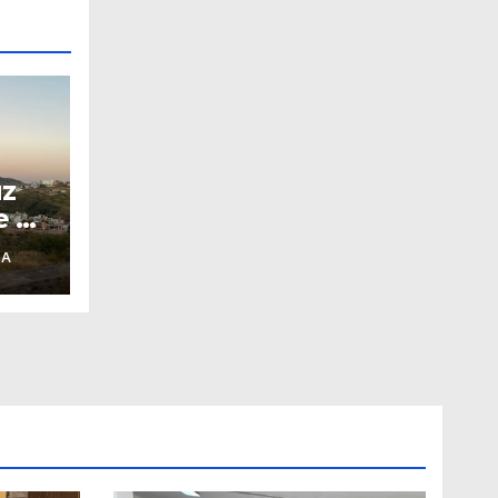
uz
e Ex
 A