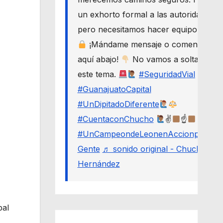
un exhorto formal a las autoridades,
pero necesitamos hacer equipo.
¡Mándame mensaje o comenta
aquí abajo!
No vamos a soltar
este tema.
#SeguridadVial
#GuanajuatoCapital
#UnDipitadoDiferente
#CuentaconChucho
✌
☝
#UnCampeondeLeonenAccionporLa
Gente
♬ sonido original - Chucho
Hernández
pal