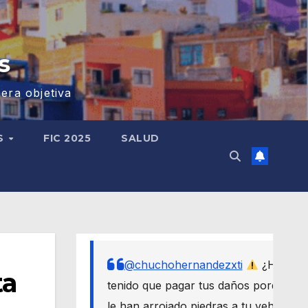
s
era objetiva
S
FIC 2025
SALUD
@chuchohernandezxti
¿Has
ta
tenido que pagar tus daños porque
le han arrojado piedras a tu vehículo