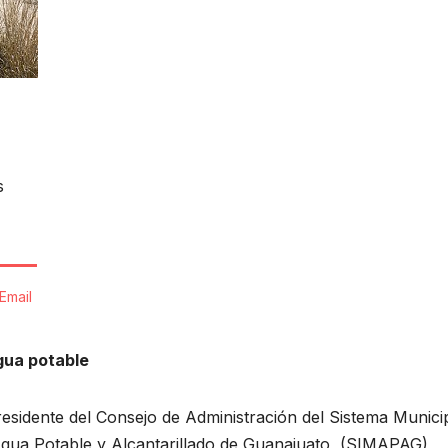
s
Email
gua potable
residente del Consejo de Administración del Sistema Munici
gua Potable y Alcantarillado de Guanajuato, (SIMAPAG),