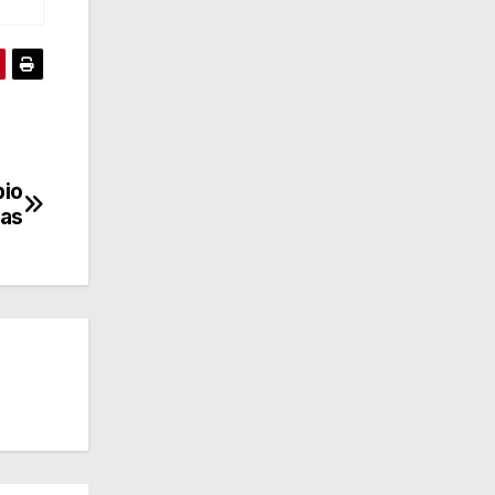
pio
ias