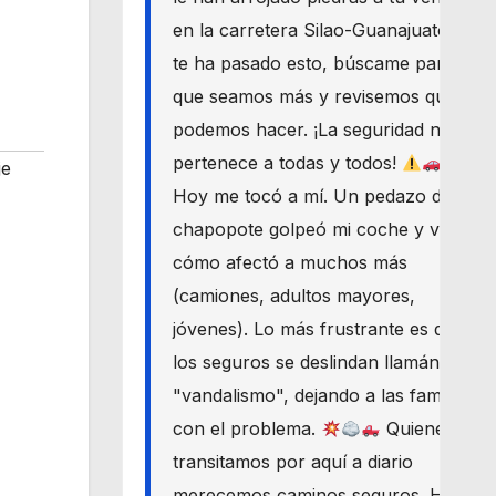
en la carretera Silao-Guanajuato? Si
te ha pasado esto, búscame para
que seamos más y revisemos qué
podemos hacer. ¡La seguridad nos
pertenece a todas y todos!
je
Hoy me tocó a mí. Un pedazo de
chapopote golpeó mi coche y vi
cómo afectó a muchos más
(camiones, adultos mayores,
jóvenes). Lo más frustrante es que
los seguros se deslindan llamándolo
"vandalismo", dejando a las familias
con el problema.
Quienes
transitamos por aquí a diario
merecemos caminos seguros. Haré