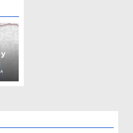
 y
 A
or