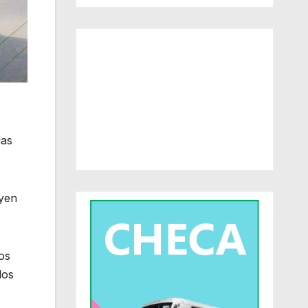
ias
uyen
os
los