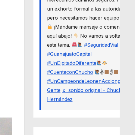
un exhorto formal a las autoridades,
pero necesitamos hacer equipo.
¡Mándame mensaje o comenta
aquí abajo!
No vamos a soltar
este tema.
#SeguridadVial
#GuanajuatoCapital
#UnDipitadoDiferente
#CuentaconChucho
✌
☝
#UnCampeondeLeonenAccionporLa
Gente
♬ sonido original - Chucho
Hernández