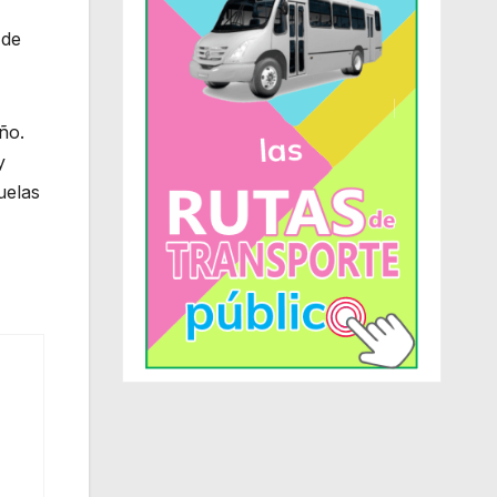
 de
ño.
y
uelas