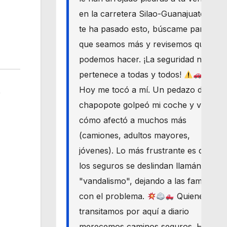
en la carretera Silao-Guanajuato? Si
te ha pasado esto, búscame para
que seamos más y revisemos qué
podemos hacer. ¡La seguridad nos
pertenece a todas y todos!
Hoy me tocó a mí. Un pedazo de
e
chapopote golpeó mi coche y vi
cómo afectó a muchos más
(camiones, adultos mayores,
jóvenes). Lo más frustrante es que
los seguros se deslindan llamándolo
"vandalismo", dejando a las familias
con el problema.
Quienes
transitamos por aquí a diario
merecemos caminos seguros. Haré