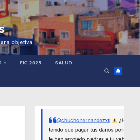
s
era objetiva
S
FIC 2025
SALUD
@chuchohernandezxti
¿Has
n
tenido que pagar tus daños porque
le han arrojado piedras a tu vehículo