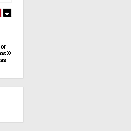
por
los
tas