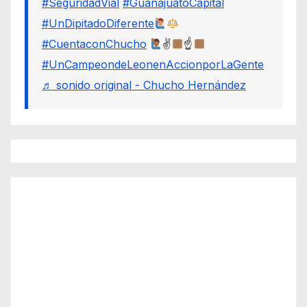
#SeguridadVial
#GuanajuatoCapital
#UnDipitadoDiferente
#CuentaconChucho
✌
☝
#UnCampeondeLeonenAccionporLaGente
♬ sonido original - Chucho Hernández