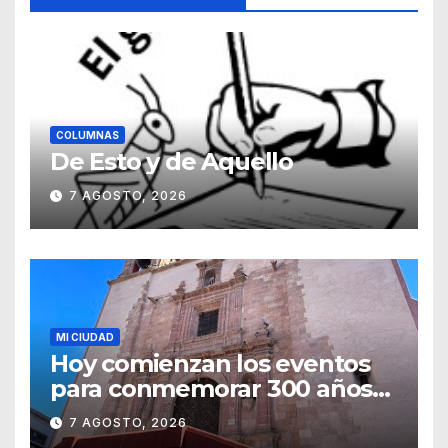
COLUMNAS
De Esto y de Aquello
7 AGOSTO, 2026
MI CIUDAD
Hoy comienzan los eventos
para conmemorar 300 años
del templo de San Roque
7 AGOSTO, 2026