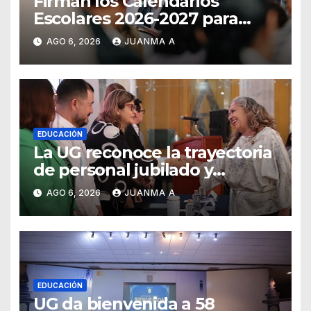
Firman los Calendarios
Escolares 2026-2027 para
Guanajuato
AGO 6, 2026
JUANMA A
EDUCACIÓN
La UG reconoce la trayectoria
de personal jubilado y
agradece su legado
AGO 6, 2026
JUANMA A
EDUCACIÓN
UG da bienvenida a 58