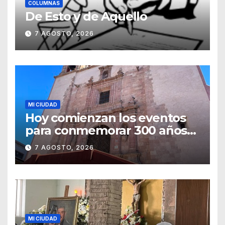
COLUMNAS
De Esto y de Aquello
7 AGOSTO, 2026
MI CIUDAD
Hoy comienzan los eventos
para conmemorar 300 años
del templo de San Roque
7 AGOSTO, 2026
MI CIUDAD