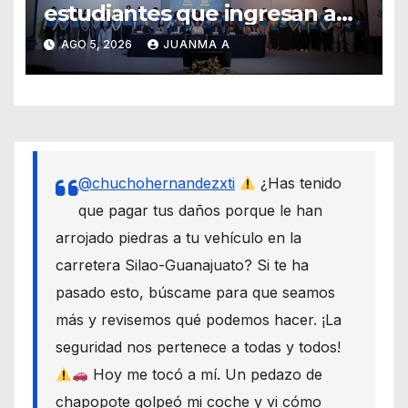
estudiantes que ingresan a
través de los programas de
AGO 5, 2026
JUANMA A
equidad
@chuchohernandezxti
¿Has tenido
que pagar tus daños porque le han
arrojado piedras a tu vehículo en la
carretera Silao-Guanajuato? Si te ha
pasado esto, búscame para que seamos
más y revisemos qué podemos hacer. ¡La
seguridad nos pertenece a todas y todos!
Hoy me tocó a mí. Un pedazo de
chapopote golpeó mi coche y vi cómo