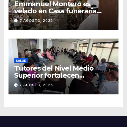
Emmanuel Montero es
velado en Casa funeraria
Forasté
7 AGOSTO, 2026
SALUD
Tutores del Nivel Medio
Superior fortalecen
estrategias para la
7 AGOSTO, 2026
prevención de la violencia en
el noviazgo