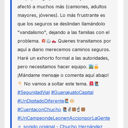
afectó a muchos más (camiones, adultos
mayores, jóvenes). Lo más frustrante es
que los seguros se deslindan llamándolo
"vandalismo", dejando a las familias con el
problema.
Quienes transitamos por
aquí a diario merecemos caminos seguros.
Haré un exhorto formal a las autoridades,
pero necesitamos hacer equipo.
¡Mándame mensaje o comenta aquí abajo!
No vamos a soltar este tema.
#SeguridadVial
#GuanajuatoCapital
#UnDipitadoDiferente
#CuentaconChucho
✌
☝
#UnCampeondeLeonenAccionporLaGente
♬ sonido original - Chucho Hernández