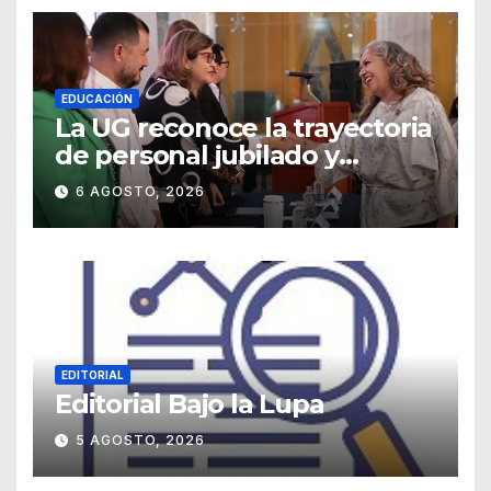
EDUCACIÓN
La UG reconoce la trayectoria
de personal jubilado y
agradece su legado
6 AGOSTO, 2026
EDITORIAL
Editorial Bajo la Lupa
5 AGOSTO, 2026