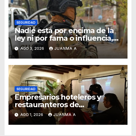
SEGURIDAD
Nadie está por encima de la
ley ni por fama o influencia,
afirmó titular de SSCG
AGO 3, 2026
JUANMA A
SEGURIDAD
Empresarios hoteleros y
restauranteros de
Guanajuato buscan frenar
AGO 1, 2026
JUANMA A
intentos de extorsión