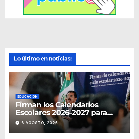
Lo último en noticias:
EDUCACIÓN
Firman los Calendarios
Escolares 2026-2027 para
Guanajuato
6 AGOSTO, 2026