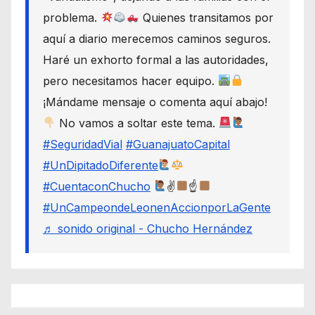
problema.
Quienes transitamos por
aquí a diario merecemos caminos seguros.
Haré un exhorto formal a las autoridades,
pero necesitamos hacer equipo.
¡Mándame mensaje o comenta aquí abajo!
No vamos a soltar este tema.
#SeguridadVial
#GuanajuatoCapital
#UnDipitadoDiferente
#CuentaconChucho
✌
☝
#UnCampeondeLeonenAccionporLaGente
♬ sonido original - Chucho Hernández