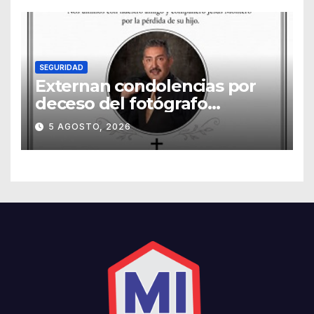
SEGURIDAD
Externan condolencias por
deceso del fotógrafo
Emmanuel Montero
5 AGOSTO, 2026