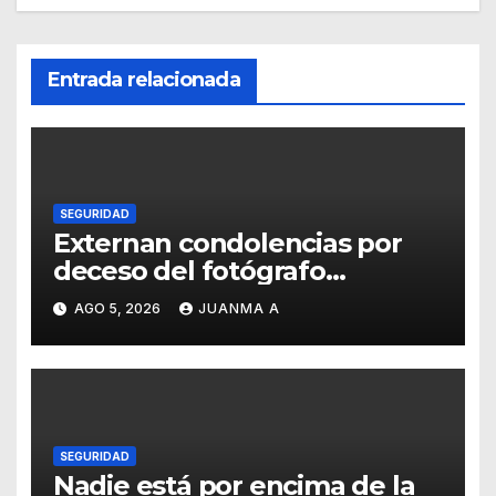
Entrada relacionada
SEGURIDAD
Externan condolencias por
deceso del fotógrafo
Emmanuel Montero
AGO 5, 2026
JUANMA A
SEGURIDAD
Nadie está por encima de la