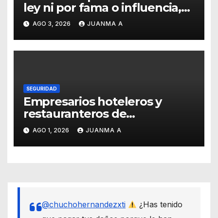
ley ni por fama o influencia,
afirmó titular de SSCG
AGO 3, 2026
JUANMA A
SEGURIDAD
Empresarios hoteleros y
restauranteros de
Guanajuato buscan frenar
AGO 1, 2026
JUANMA A
intentos de extorsión
@chuchohernandezxti
¿Has tenido