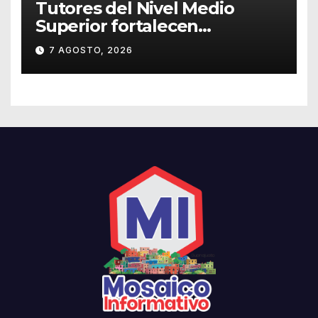
Tutores del Nivel Medio
Superior fortalecen
estrategias para la
7 AGOSTO, 2026
prevención de la violencia en
el noviazgo