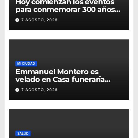
Hoy comienzan los eventos
para conmemorar 300 años
del templo de San Roque
7 AGOSTO, 2026
MI CIUDAD
Emmanuel Montero es
velado en Casa funeraria
Forasté
7 AGOSTO, 2026
SALUD