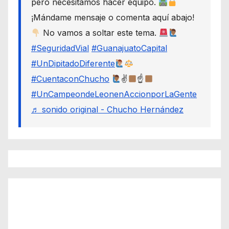
pero necesitamos hacer equipo.
¡Mándame mensaje o comenta aquí abajo!
No vamos a soltar este tema.
#SeguridadVial
#GuanajuatoCapital
#UnDipitadoDiferente
#CuentaconChucho
✌
☝
#UnCampeondeLeonenAccionporLaGente
♬ sonido original - Chucho Hernández