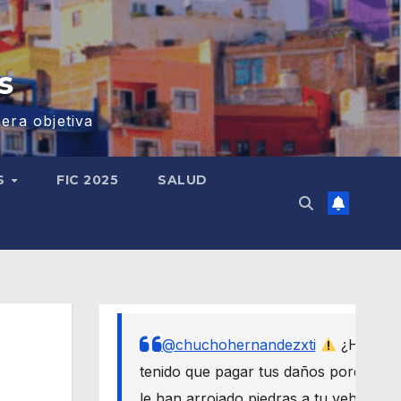
s
era objetiva
S
FIC 2025
SALUD
@chuchohernandezxti
¿Has
tenido que pagar tus daños porque
le han arrojado piedras a tu vehículo