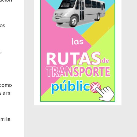
ios
,
o como
o era
milia