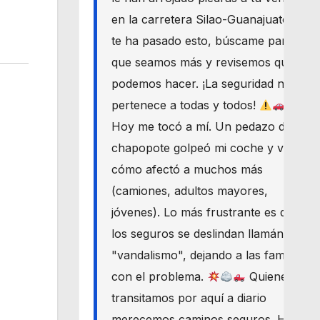
en la carretera Silao-Guanajuato? Si
te ha pasado esto, búscame para
que seamos más y revisemos qué
podemos hacer. ¡La seguridad nos
pertenece a todas y todos!
Hoy me tocó a mí. Un pedazo de
chapopote golpeó mi coche y vi
cómo afectó a muchos más
(camiones, adultos mayores,
jóvenes). Lo más frustrante es que
los seguros se deslindan llamándolo
"vandalismo", dejando a las familias
con el problema.
Quienes
transitamos por aquí a diario
merecemos caminos seguros. Haré