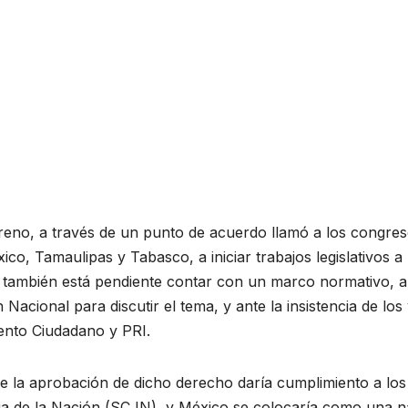
reno, a través de un punto de acuerdo llamó a los congre
co, Tamaulipas y Tabasco, a iniciar trabajos legislativos a
to también está pendiente contar con un marco normativo, a
acional para discutir el tema, y ante la insistencia de los 
ento Ciudadano y PRI.
e la aprobación de dicho derecho daría cumplimiento a los
icia de la Nación (SCJN), y México se colocaría como una n