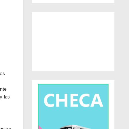
sos
nte
y las
ación