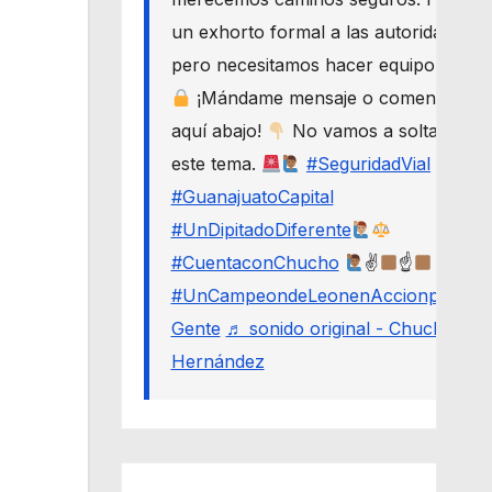
un exhorto formal a las autoridades,
pero necesitamos hacer equipo.
¡Mándame mensaje o comenta
aquí abajo!
No vamos a soltar
este tema.
#SeguridadVial
#GuanajuatoCapital
#UnDipitadoDiferente
#CuentaconChucho
✌
☝
#UnCampeondeLeonenAccionporLa
Gente
♬ sonido original - Chucho
Hernández