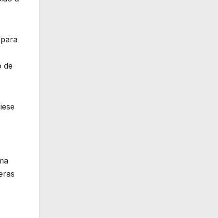
 para
o de
iese
ima
eras