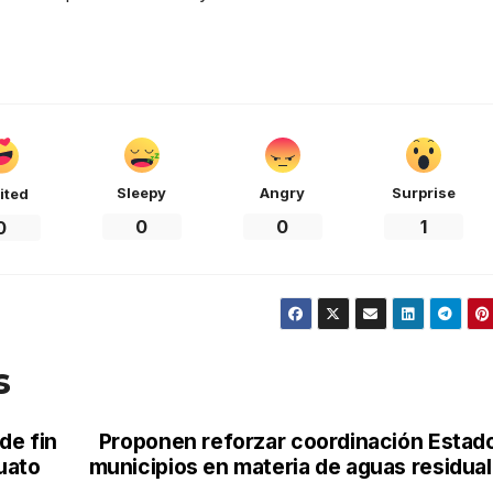
Sleepy
Angry
Surprise
ited
0
0
1
0
s
de fin
Proponen reforzar coordinación Estad
puato
municipios en materia de aguas residua