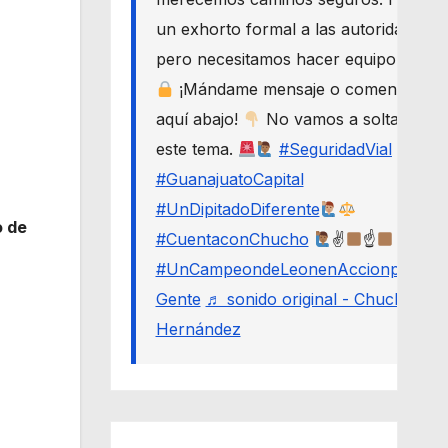
un exhorto formal a las autoridades,
pero necesitamos hacer equipo.
¡Mándame mensaje o comenta
aquí abajo!
No vamos a soltar
este tema.
#SeguridadVial
#GuanajuatoCapital
#UnDipitadoDiferente
o de
#CuentaconChucho
✌
☝
#UnCampeondeLeonenAccionporLa
Gente
♬ sonido original - Chucho
Hernández