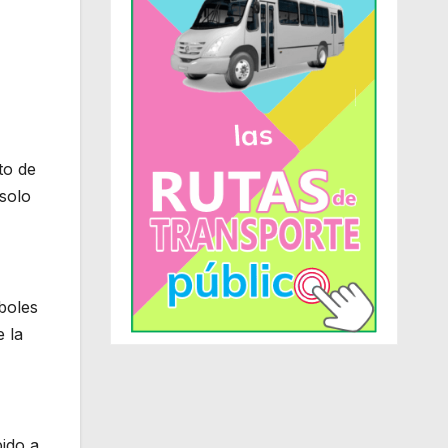
to de
solo
boles
 la
bido a