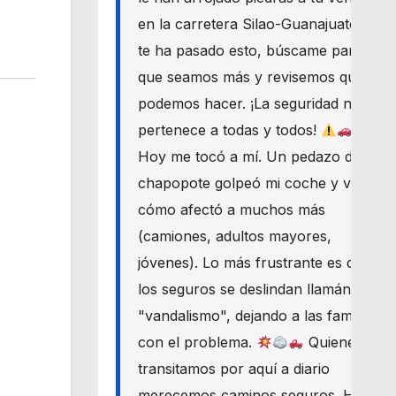
en la carretera Silao-Guanajuato? Si
te ha pasado esto, búscame para
que seamos más y revisemos qué
podemos hacer. ¡La seguridad nos
pertenece a todas y todos!
Hoy me tocó a mí. Un pedazo de
chapopote golpeó mi coche y vi
cómo afectó a muchos más
(camiones, adultos mayores,
jóvenes). Lo más frustrante es que
los seguros se deslindan llamándolo
"vandalismo", dejando a las familias
con el problema.
Quienes
transitamos por aquí a diario
merecemos caminos seguros. Haré