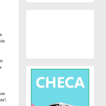
da
ble
do
e
sas
da”,