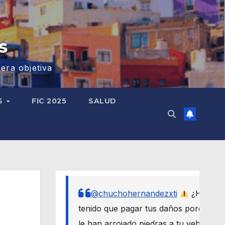
s
era objetiva
S
FIC 2025
SALUD
@chuchohernandezxti
¿Has
tenido que pagar tus daños porque
le han arrojado piedras a tu vehículo