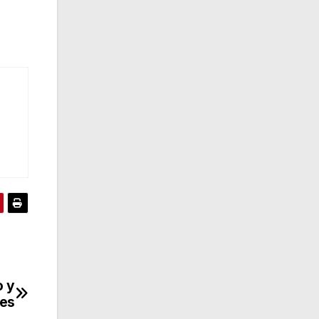
o y
les