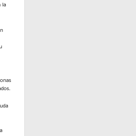
 la
en
u
sonas
ados.
duda
la