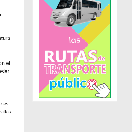
n
atura
on el
ceder
ones
sillas