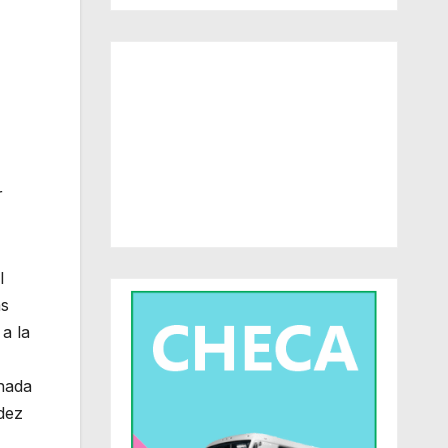
r
l
as
a la
rnada
dez