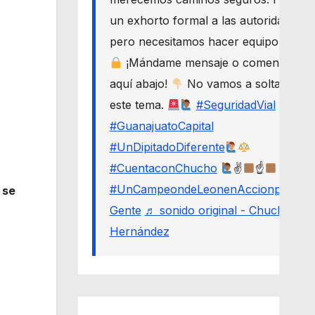
un exhorto formal a las autoridades,
pero necesitamos hacer equipo.
¡Mándame mensaje o comenta
aquí abajo!
No vamos a soltar
este tema.
#SeguridadVial
#GuanajuatoCapital
#UnDipitadoDiferente
#CuentaconChucho
✌
☝
#UnCampeondeLeonenAccionporLa
 se
Gente
♬ sonido original - Chucho
Hernández