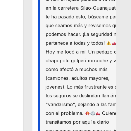
en la carretera Silao-Guanajuato? Si
te ha pasado esto, búscame para
que seamos más y revisemos qué
podemos hacer. ¡La seguridad nos
pertenece a todas y todos!
Hoy me tocó a mí. Un pedazo de
chapopote golpeó mi coche y vi
cómo afectó a muchos más
(camiones, adultos mayores,
jóvenes). Lo más frustrante es que
los seguros se deslindan llamándolo
"vandalismo", dejando a las familias
con el problema.
Quienes
transitamos por aquí a diario
merecemos caminos seguros. Haré