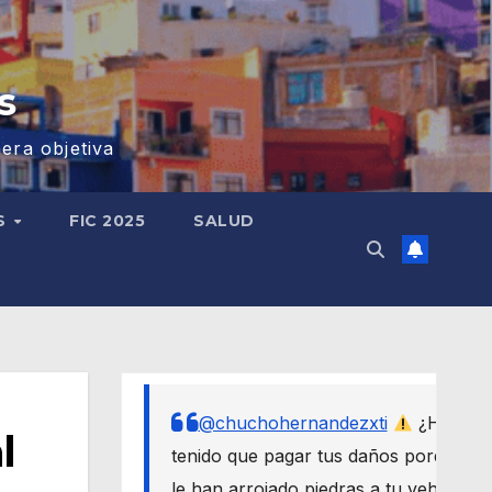
s
era objetiva
S
FIC 2025
SALUD
@chuchohernandezxti
¿Has
l
tenido que pagar tus daños porque
le han arrojado piedras a tu vehículo