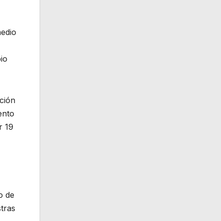
medio
io
ción
ento
r 19
o de
tras