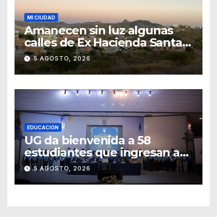
MI CIUDAD
Amanecen sin luz algunas
calles de Ex Hacienda Santa
Teresa
5 AGOSTO, 2026
EDUCACIÓN
UG da bienvenida a 58
estudiantes que ingresan a
través de los programas de
5 AGOSTO, 2026
equidad