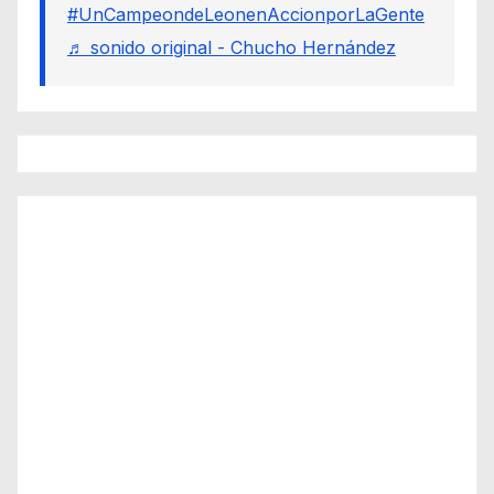
#UnCampeondeLeonenAccionporLaGente
♬ sonido original - Chucho Hernández