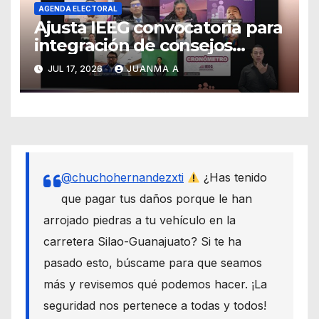
AGENDA ELECTORAL
Ajusta IEEG convocatoria para
integración de consejos
distritales y municipales
JUL 17, 2026
JUANMA A
@chuchohernandezxti
¿Has tenido
que pagar tus daños porque le han
arrojado piedras a tu vehículo en la
carretera Silao-Guanajuato? Si te ha
pasado esto, búscame para que seamos
más y revisemos qué podemos hacer. ¡La
seguridad nos pertenece a todas y todos!