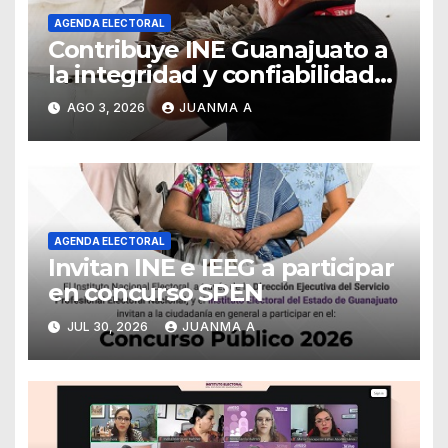
AGENDA ELECTORAL
Contribuye INE Guanajuato a
la integridad y confiabilidad
del Padrón Electoral
AGO 3, 2026
JUANMA A
AGENDA ELECTORAL
Invitan INE e IEEG a participar
en concurso SPEN
JUL 30, 2026
JUANMA A