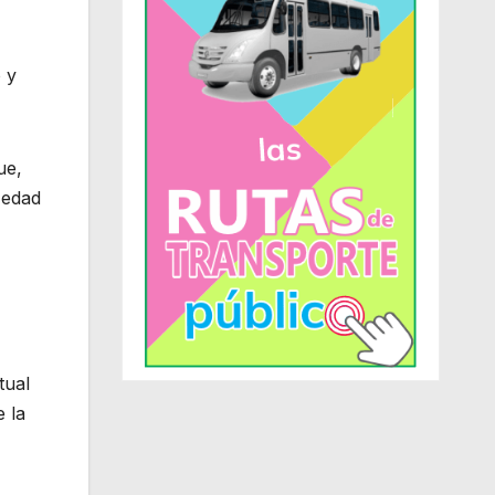
 y
ue,
 edad
tual
 la