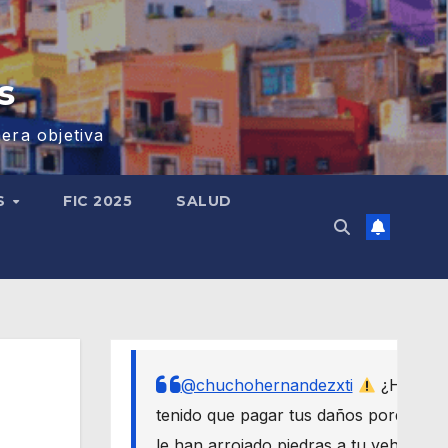
s
era objetiva
S
FIC 2025
SALUD
@chuchohernandezxti
¿Has
tenido que pagar tus daños porque
le han arrojado piedras a tu vehículo