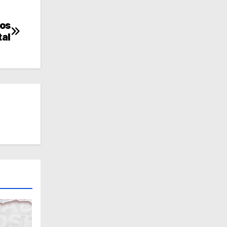
los
tal