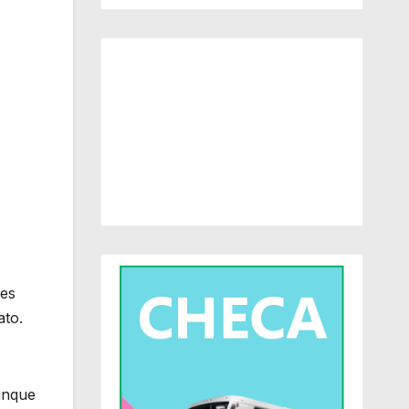
nes
ato.
aunque