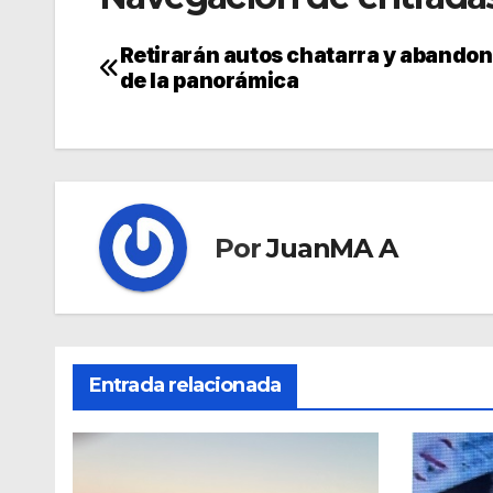
Retirarán autos chatarra y abando
de la panorámica
Por
JuanMA A
Entrada relacionada