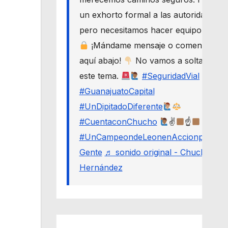
un exhorto formal a las autoridades,
pero necesitamos hacer equipo.
¡Mándame mensaje o comenta
aquí abajo!
No vamos a soltar
este tema.
#SeguridadVial
#GuanajuatoCapital
#UnDipitadoDiferente
#CuentaconChucho
✌
☝
#UnCampeondeLeonenAccionporLa
Gente
♬ sonido original - Chucho
Hernández