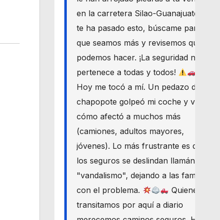
en la carretera Silao-Guanajuato? Si
te ha pasado esto, búscame para
que seamos más y revisemos qué
podemos hacer. ¡La seguridad nos
pertenece a todas y todos!
Hoy me tocó a mí. Un pedazo de
chapopote golpeó mi coche y vi
cómo afectó a muchos más
(camiones, adultos mayores,
jóvenes). Lo más frustrante es que
los seguros se deslindan llamándolo
"vandalismo", dejando a las familias
con el problema.
Quienes
transitamos por aquí a diario
merecemos caminos seguros. Haré